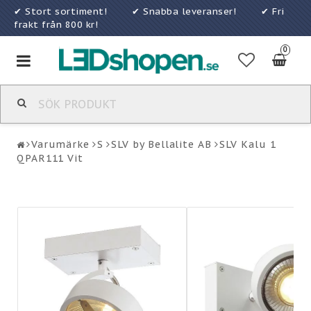
✔ Stort sortiment! ✔ Snabba leveranser! ✔ Fri
frakt från 800 kr!
0
Toggle
navigation
Varumärke
S
SLV by Bellalite AB
SLV Kalu 1
QPAR111 Vit