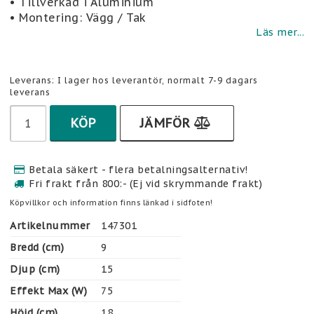
• Tillverkad i Aluminium
• Montering: Vägg / Tak
Läs mer...
Leverans:
I lager hos leverantör, normalt 7-9 dagars
leverans
KÖP
JÄMFÖR
Betala säkert - flera betalningsalternativ!
Fri frakt från 800:- (Ej vid skrymmande frakt)
Köpvillkor och information finns länkad i sidfoten!
Artikelnummer
147301
Bredd (cm)
9
Djup (cm)
15
Effekt Max (W)
75
Höjd (cm)
18