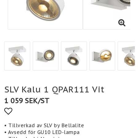
SLV Kalu 1 QPAR111 Vit
1 059 SEK/ST
Lägg till i favoritlistan
• Tillverkad av SLV by Bellalite
• Avsedd för GU10 LED-lampa