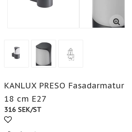
KANLUX PRESO Fasadarmatur
18 cm E27
316 SEK/ST
Lägg till i favoritlistan