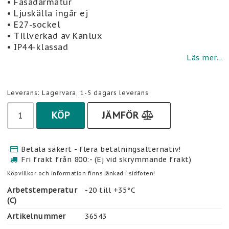
• Fasadarmatur
• Ljuskälla ingår ej
• E27-sockel
• Tillverkad av Kanlux
• IP44-klassad
Läs mer...
Leverans:
Lagervara, 1-5 dagars leverans
KÖP
JÄMFÖR
Betala säkert - flera betalningsalternativ!
Fri frakt från 800:- (Ej vid skrymmande frakt)
Köpvillkor och information finns länkad i sidfoten!
Arbetstemperatur
-20 till +35°C
(C)
Artikelnummer
36543