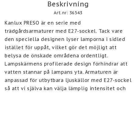
Beskrivning
Art.nr: 36543
Kanlux PRESO är en serie med 
trädgårdsarmaturer med E27-sockel. Tack vare 
den speciella designen lyser lamporna i sidled 
istället för uppåt, vilket gör det möjligt att 
belysa de önskade områdena ordentligt. 
Lampskärmens profilerade design förhindrar att 
vatten stannar på lampans yta. Armaturen är 
anpassad för utbytbara ljuskällor med E27-sockel 
så att vi själva kan välja lämplig intensitet och 
färg på ljuset. Ljuskälla medföljer inte, men går 
enkelt att beställa på Ledshopens hemsida. Tål 
utomhusklimat bra då IP44 klassad. De har 
färgen mörk grafit.