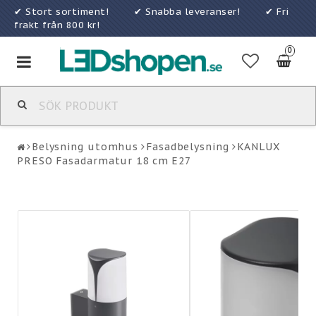
✔ Stort sortiment! ✔ Snabba leveranser! ✔ Fri
frakt från 800 kr!
0
Toggle
navigation
Belysning utomhus
Fasadbelysning
KANLUX
PRESO Fasadarmatur 18 cm E27