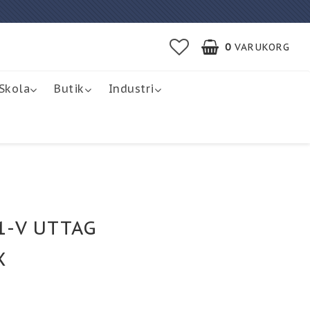
0
VARUKORG
Skola
Butik
Industri
1-V UTTAG
X