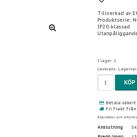
Lägg till 
Tillverkad av 
Produktserie: 
IP20-klassad
Utanpåliggand
I lager: 1
Leverans:
Lagervar
KÖP
Betala säkert 
Fri frakt från
Köpvillkor och informa
Anslutning
Sk
Bredd (mm)
15