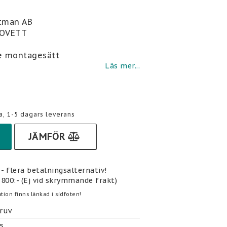
i favoritlistan
Etman AB
NOVETT
e montagesätt
Läs mer...
a, 1-5 dagars leverans
JÄMFÖR
- flera betalningsalternativ!
 800:- (Ej vid skrymmande frakt)
tion finns länkad i sidfoten!
ruv
5