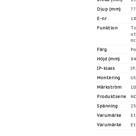
Djup (mm)
77
E-nr
18
Funktion
Ti
ut
oc
Färg
Po
Höjd (mm)
84
IP-klass
IP
Montering
Ut
Märkström
10
Produktserie
N
Spänning
25
Varumärke
E
Varumärke
E