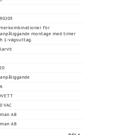
90203
merkombinationer för 
anpåliggande montage med timer 
h 1-vägsuttag.
larvit
20
anpåliggande
A
OVETT
0 VAC
tman AB
tman AB