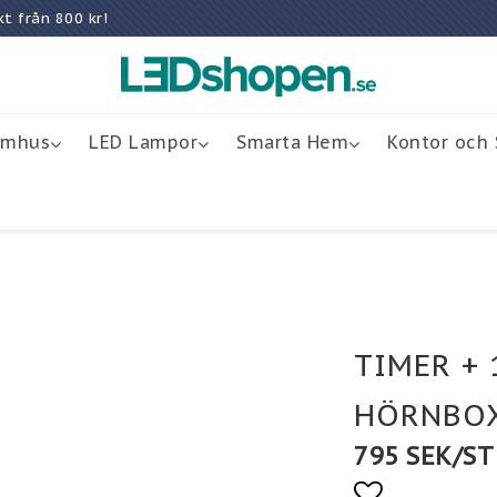
rakt från 800 kr!
omhus
LED Lampor
Smarta Hem
Kontor och 
TIMER + 
HÖRNBO
795 SEK/ST