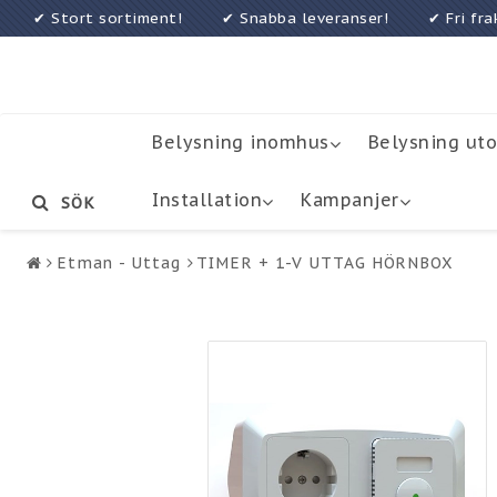
✔ Stort sortiment! ✔ Snabba leveranser! ✔ Fri f
Belysning inomhus
Belysning ut
Installation
Kampanjer
SÖK
Etman - Uttag
TIMER + 1-V UTTAG HÖRNBOX