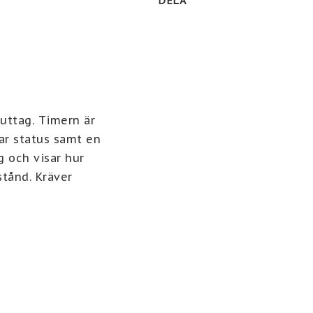
DELA
ttag. Timern är 
r status samt en 
 och visar hur 
tånd. Kräver 