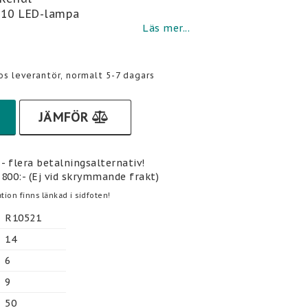
U10 LED-lampa
Läs mer...
hos leverantör, normalt 5-7 dagars
JÄMFÖR
- flera betalningsalternativ!
 800:- (Ej vid skrymmande frakt)
tion finns länkad i sidfoten!
R10521
14
6
9
50