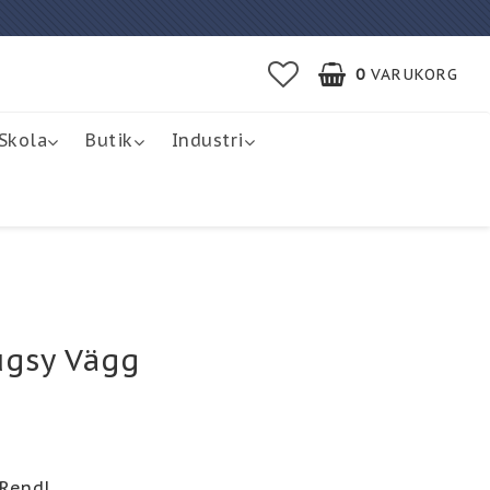
0
VARUKORG
Skola
Butik
Industri
gsy Vägg
i favoritlistan
 Rendl