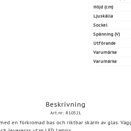
Höjd (cm)
Ljuskälla
Sockel
Spänning (V)
Utförande
Varumärke
Varumärke
Beskrivning
Art.nr: R10521
med en förkromad bas och riktbar skärm av glas. Väg
ch levereras utan LED lampa.