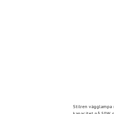
Stilren vägglampa 
kapacitet på 50W o