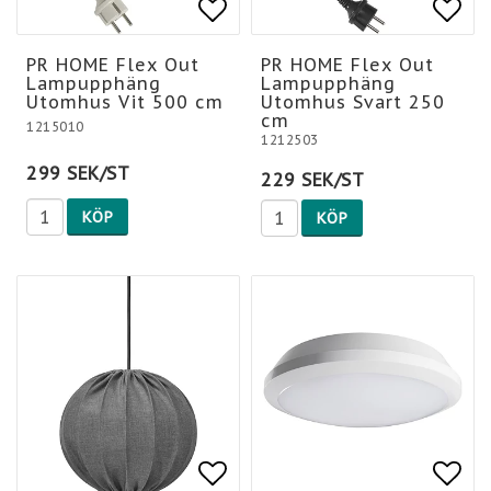
Lägg till i favoritlis
Lägg
PR HOME Flex Out
PR HOME Flex Out
Lampupphäng
Lampupphäng
Utomhus Vit 500 cm
Utomhus Svart 250
cm
1215010
1212503
299 SEK/ST
229 SEK/ST
KÖP
KÖP