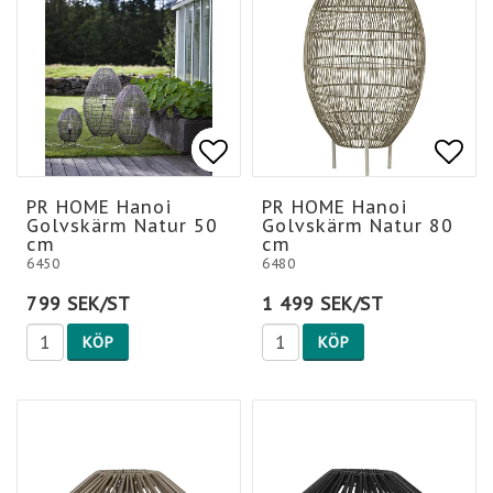
Lägg till i favoritlis
Lägg till i favoritlis
Lägg
Lägg
PR HOME Hanoi
PR HOME Hanoi
Golvskärm Natur 50
Golvskärm Natur 80
cm
cm
6450
6480
799 SEK/ST
1 499 SEK/ST
KÖP
KÖP