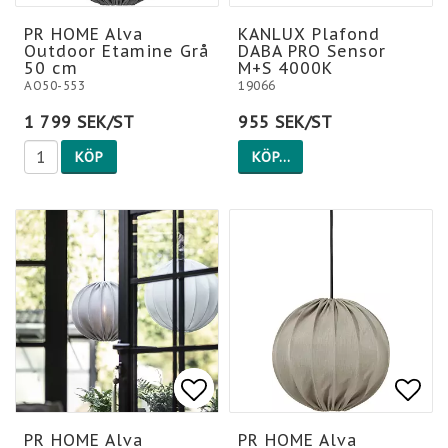
Lägg till i favoritlis
Lägg till i favoritlis
Lägg
Lägg
PR HOME Alva
KANLUX Plafond
Outdoor Etamine Grå
DABA PRO Sensor
50 cm
M+S 4000K
AO50-553
19066
1 799 SEK/ST
955 SEK/ST
KÖP
KÖP…
Lägg till i favoritlis
Lägg till i favoritlis
Lägg
PR HOME Alva
PR HOME Alva