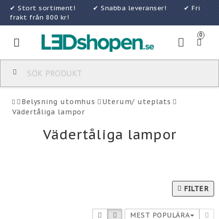
✔ Stort sortiment! ✔ Snabba leveranser! ✔ Fri
frakt från 800 kr!
0
Toggle
navigation
Belysning utomhus
Uterum/ uteplats
Vädertåliga lampor
Vädertåliga lampor
FILTER
MEST POPULÄRA