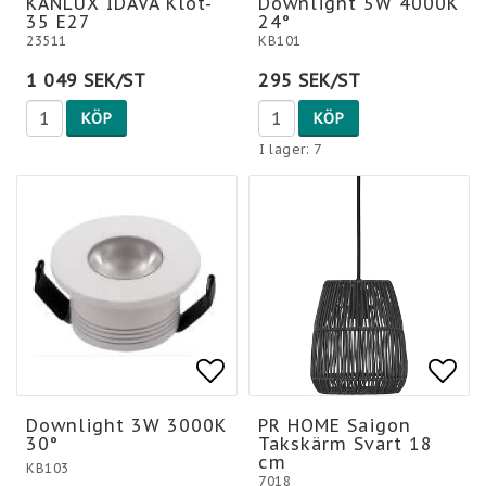
KANLUX IDAVA Klot-
Downlight 5W 4000K
35 E27
24°
23511
KB101
1 049 SEK/ST
295 SEK/ST
KÖP
KÖP
I lager: 7
Lägg till i favoritlis
Lägg
Downlight 3W 3000K
PR HOME Saigon
30°
Takskärm Svart 18
cm
KB103
7018