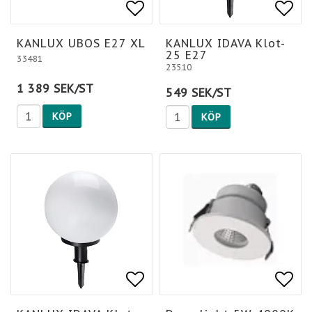
Lägg till i favoritlis
Lägg till i favoritlis
Lägg
Lägg
KANLUX UBOS E27 XL
KANLUX IDAVA Klot-
25 E27
33481
23510
1 389 SEK/ST
549 SEK/ST
KÖP
KÖP
Lägg till i favoritlis
Lägg till i favoritlis
Lägg