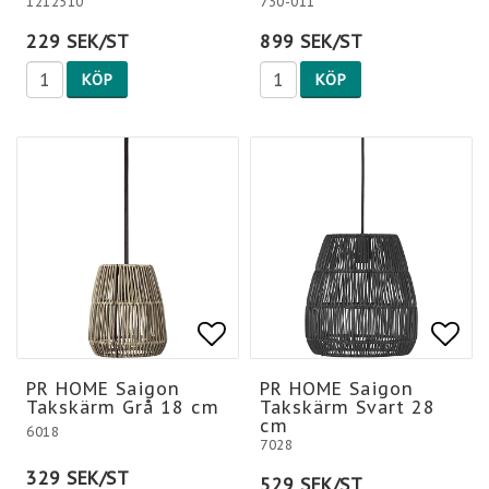
1212510
730-011
229 SEK/ST
899 SEK/ST
KÖP
KÖP
Lägg till i favoritlis
Lägg till i favoritlis
Lägg
PR HOME Saigon
PR HOME Saigon
Takskärm Grå 18 cm
Takskärm Svart 28
cm
6018
7028
329 SEK/ST
529 SEK/ST