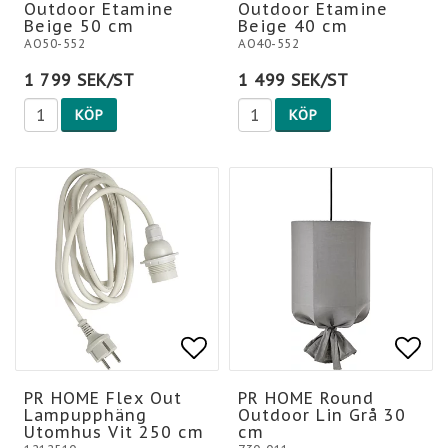
Outdoor Etamine
Outdoor Etamine
Beige 50 cm
Beige 40 cm
AO50-552
AO40-552
1 799 SEK/ST
1 499 SEK/ST
KÖP
KÖP
Lägg till i favoritlis
Lägg
Lägg
PR HOME Flex Out
PR HOME Round
Lampupphäng
Outdoor Lin Grå 30
Utomhus Vit 250 cm
cm