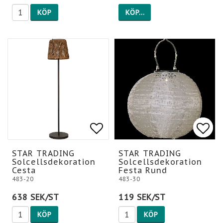
KÖP
KÖP…
Lägg till i favoritlis
Lägg till i favoritlis
Lägg
Lägg
STAR TRADING
STAR TRADING
Solcellsdekoration
Solcellsdekoration
Cesta
Festa Rund
483-20
483-30
638 SEK/ST
119 SEK/ST
KÖP
KÖP