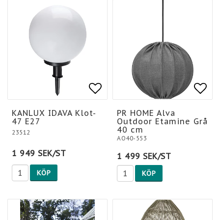
Lägg till i favoritlis
Lägg till i favoritlis
Lägg
Lägg
KANLUX IDAVA Klot-
PR HOME Alva
47 E27
Outdoor Etamine Grå
40 cm
23512
AO40-553
1 949 SEK/ST
1 499 SEK/ST
KÖP
KÖP