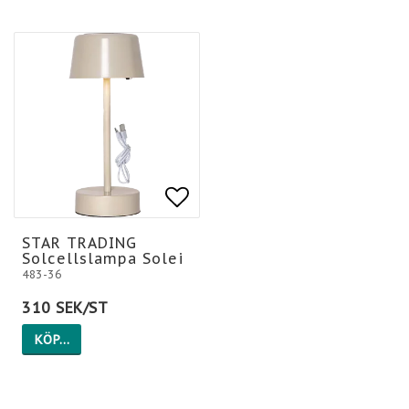
Lägg till i favoritlis
Lägg till i favoritlis
STAR TRADING
Solcellslampa Solei
483-36
310 SEK/ST
KÖP…