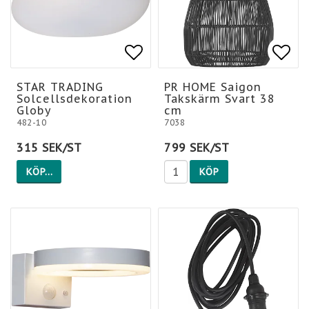
Lägg till i favoritlis
Lägg till i favoritlis
Lägg
STAR TRADING
PR HOME Saigon
Solcellsdekoration
Takskärm Svart 38
Globy
cm
482-10
7038
315 SEK/ST
799 SEK/ST
KÖP…
KÖP