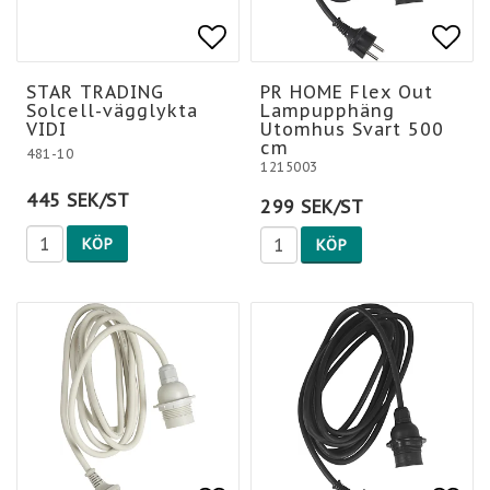
Lägg till i favoritlis
Lägg till i favoritlis
Lägg
STAR TRADING
PR HOME Flex Out
Solcell-vägglykta
Lampupphäng
VIDI
Utomhus Svart 500
cm
481-10
1215003
445 SEK/ST
299 SEK/ST
KÖP
KÖP