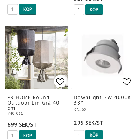
KÖP
KÖP
Lägg till i favoritlis
Lägg till i favoritlis
Lägg
PR HOME Round
Downlight 5W 4000K
Outdoor Lin Grå 40
38°
cm
KB102
740-011
295 SEK/ST
699 SEK/ST
KÖP
KÖP