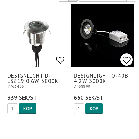
Lägg till i favoritlis
Lägg till i favoritlis
Lägg
DESIGNLIGHT D-
DESIGNLIGHT Q-40B
L3819 0,6W 3000K
4,2W 3000K
7765496
7468899
339 SEK/ST
660 SEK/ST
KÖP
KÖP