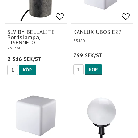
Lägg till i favoritlis
Lägg
Lägg
SLV BY BELLALITE
KANLUX UBOS E27
Bordslampa,
33480
LISENNE-O
231360
799 SEK/ST
2 516 SEK/ST
KÖP
KÖP