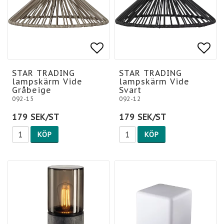
Lägg till i favoritlis
Lägg till i favoritlis
Lägg
Lägg
STAR TRADING
STAR TRADING
lampskärm Vide
lampskärm Vide
Gråbeige
Svart
092-15
092-12
179 SEK/ST
179 SEK/ST
KÖP
KÖP