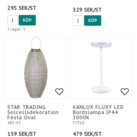
295 SEK/ST
329 SEK/ST
KÖP
KÖP
I lager: 5
Lägg till i favoritlis
Lägg till i favoritlis
Lägg
Lägg
STAR TRADING
KANLUX FLUXY LED
Solcellsdekoration
Bordslampa IP44
Festa Oval
3000K
483-33
37310
159 SEK/ST
479 SEK/ST