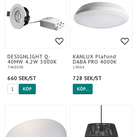
Lägg till i favoritlis
Lägg
Lägg
DESIGNLIGHT Q-
KANLUX Plafond
40MW 4,2W 3000K
DABA PRO 4000K
7468096
19064
660 SEK/ST
728 SEK/ST
KÖP
KÖP…