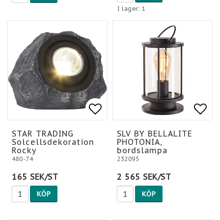
I lager: 1
Lägg till i favoritlis
Lägg till i favoritlis
Lägg
Lägg
STAR TRADING
SLV BY BELLALITE
Solcellsdekoration
PHOTONIA,
Rocky
bordslampa
480-74
232095
165 SEK/ST
2 565 SEK/ST
KÖP
KÖP