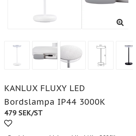
KANLUX FLUXY LED
Bordslampa IP44 3000K
479 SEK/ST
Lägg till i favoritlistan