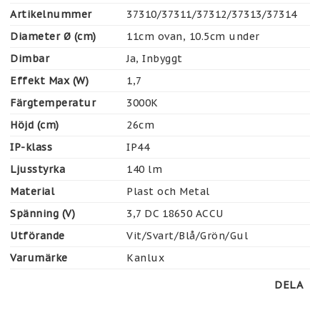
Artikelnummer
37310/37311/37312/37313/37314
Diameter Ø (cm)
11cm ovan, 10.5cm under
Dimbar
Ja, Inbyggt
Effekt Max (W)
1,7
Färgtemperatur
3000K
Höjd (cm)
26cm
IP-klass
IP44
Ljusstyrka
140 lm
Material
Plast och Metal
Spänning (V)
3,7 DC 18650 ACCU 
Utförande
Vit/Svart/Blå/Grön/Gul
Varumärke
Kanlux
DELA