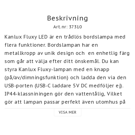
Beskrivning
Art.nr: 37310
Kanlux Fluxy LED är en trådlös bordslampa med 
flera funktioner. Bordslampan har en 
metallkropp av unik design och  en enhetlig färg 
som går att välja efter ditt önskemål. Du kan 
styra Kanlux Fluxy-lampan med en knapp 
(på/av/dimningsfunktion) och ladda den via den 
USB-porten (USB-C laddare 5V DC medföljer ej). 
IP44-klassniningen gör den vattentålig, Vilket 
gör att lampan passar perfekt även utomhus på 
terrassen eller liknande. Lampan är lätt (väger 
VISA MER
endast 350g) så den funkar utmärkt att ha med 
på resor. 