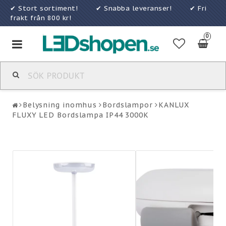
✔ Stort sortiment! ✔ Snabba leveranser! ✔ Fri
frakt från 800 kr!
0
Toggle
navigation
Belysning inomhus
Bordslampor
KANLUX
FLUXY LED Bordslampa IP44 3000K