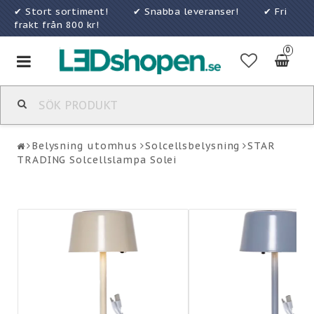
✔ Stort sortiment! ✔ Snabba leveranser! ✔ Fri
frakt från 800 kr!
0
Toggle
navigation
Belysning utomhus
Solcellsbelysning
STAR
TRADING Solcellslampa Solei