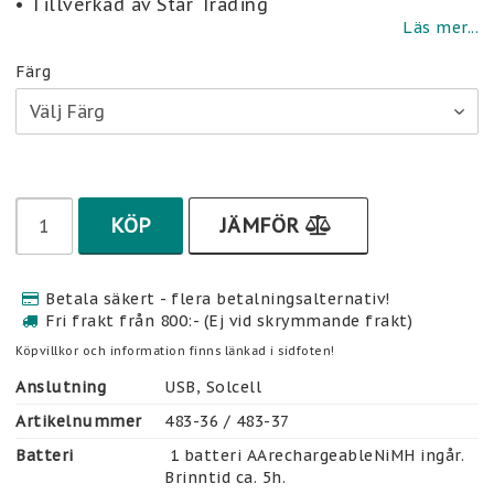
• Tillverkad av Star Trading
Läs mer...
Färg
KÖP
JÄMFÖR
Betala säkert - flera betalningsalternativ!
Fri frakt från 800:- (Ej vid skrymmande frakt)
Köpvillkor och information finns länkad i sidfoten!
Anslutning
USB, Solcell
Artikelnummer
483-36 / 483-37
Batteri
 1 batteri AArechargeableNiMH ingår. 
Brinntid ca. 5h.