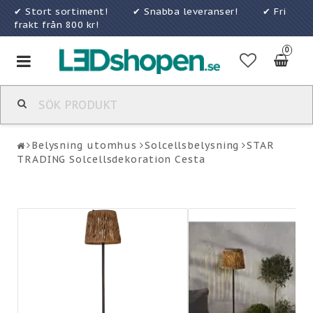
✔ Stort sortiment! ✔ Snabba leveranser! ✔ Fri
frakt från 800 kr!
0
Toggle
navigation
Belysning utomhus
Solcellsbelysning
STAR
TRADING Solcellsdekoration Cesta