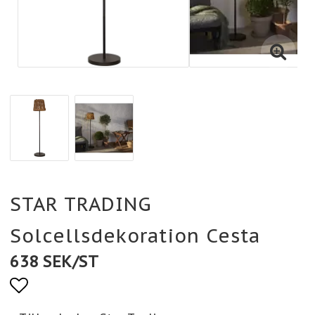
STAR TRADING
Solcellsdekoration Cesta
638 SEK/ST
Lägg till i favoritlistan