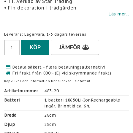
• Tillverkad av Star Trading
• Fin dekoration i trädgården
Läs mer...
Leverans:
Lagervara, 1-5 dagars leverans
KÖP
JÄMFÖR
Betala säkert - flera betalningsalternativ!
Fri frakt från 800:- (Ej vid skrymmande frakt)
Köpvillkor och information finns länkad i sidfoten!
Artikelnummer
483-20
Batteri
1 batteri 18650Li-IonRechargeable 
ingår. Brinntid ca. 6h.
Bredd
28cm
Djup
28cm