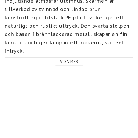
inbjudande atmosfär utomhus. Skärmen är 
tillverkad av tvinnad och lindad brun 
konstrotting i slitstark PE-plast, vilket ger ett 
naturligt och rustikt uttryck. Den svarta stolpen 
och basen i brännlackerad metall skapar en fin 
kontrast och ger lampan ett modernt, stilrent 
intryck.

VISA MER
Lampan är lättplacerad och passar perfekt på 
altanen, balkongen eller i trädgården, där den 
sprider ett mjukt sken under kvällstimmarna. 
Solpanelen laddar de medföljande batterierna 
under dagen – placera den i direkt solljus för 
bästa effekt.