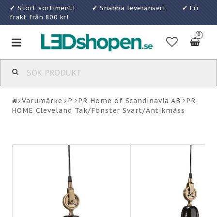
✔ Stort sortiment! ✔ Snabba leveranser! ✔ Fri
frakt från 800 kr!
0
Toggle
navigation
Varumärke
P
PR Home of Scandinavia AB
PR
HOME Cleveland Tak/Fönster Svart/Antikmäss