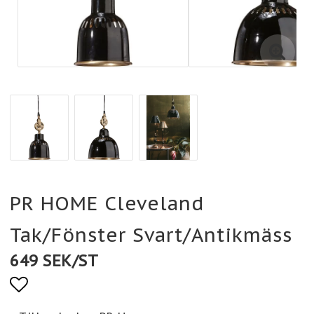
PR HOME Cleveland
Tak/Fönster Svart/Antikmäss
649 SEK/ST
Lägg till i favoritlistan