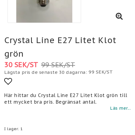
Crystal Line E27 Litet Klot
grön
30 SEK/ST
99 SEK/ST
99 SEK/ST
Lägsta pris de senaste 30 dagarna
Lägg till i favoritlistan
Här hittar du Crystal Line E27 Litet Klot grön till
ett mycket bra pris. Begränsat antal.
Läs mer...
I lager: 1