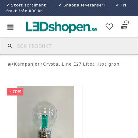
✔ Stort sortiment! ✔ Snabba leveranser! ✔ Fri
frakt från 800 kr!
0
Toggle
navigation
Kampanjer
Crystal Line E27 Litet Klot grön
- 70%