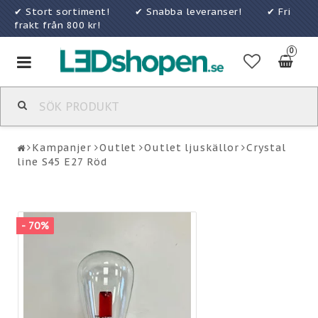
✔ Stort sortiment! ✔ Snabba leveranser! ✔ Fri
frakt från 800 kr!
0
Toggle
navigation
Kampanjer
Outlet
Outlet ljuskällor
Crystal
line S45 E27 Röd
- 70%