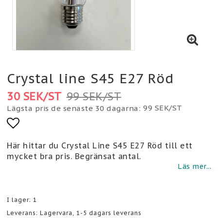
Crystal line S45 E27 Röd
30 SEK/ST
99 SEK/ST
99 SEK/ST
Lägsta pris de senaste 30 dagarna
Lägg till i favoritlistan
Här hittar du Crystal Line S45 E27 Röd till ett
mycket bra pris. Begränsat antal.
Läs mer...
I lager: 1
Leverans:
Lagervara, 1-5 dagars leverans