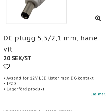
DC plugg 5,5/2,1 mm, hane
vit
20 SEK/ST
Lägg till i favoritlistan
• Avsedd för 12V LED lister med DC-kontakt
• IP20
• Lagerförd produkt
Läs mer...