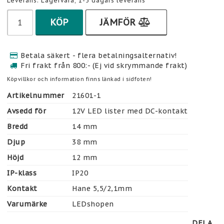
Leverans:
Lagervara, 1-5 dagars leverans
KÖP
JÄMFÖR
Betala säkert - flera betalningsalternativ!
Fri frakt från 800:- (Ej vid skrymmande frakt)
Köpvillkor och information finns länkad i sidfoten!
Artikelnummer
21601-1
Avsedd för
12V LED lister med DC-kontakt
Bredd
14 mm
Djup
38 mm
Höjd
12 mm
IP-klass
IP20
Kontakt
Hane 5,5/2,1mm
Varumärke
LEDshopen
DELA