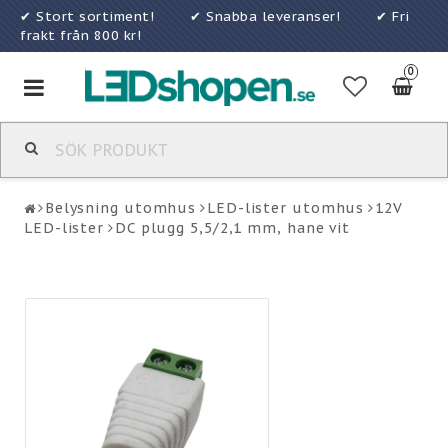
✔ Stort sortiment! ✔ Snabba leveranser! ✔ Fri
frakt från 800 kr!
0
Toggle
navigation
Belysning utomhus
LED-lister utomhus
12V
LED-lister
DC plugg 5,5/2,1 mm, hane vit