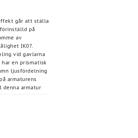
ekt går att ställa 
rinställd på 
omme av 
lighet IK07.  
ling vid gavlarna 
har en prismatisk 
mn ljusfördelning 
 på armaturens 
l denna armatur 
r man på L1 
 Detection Area, 
gsmöjligheter.