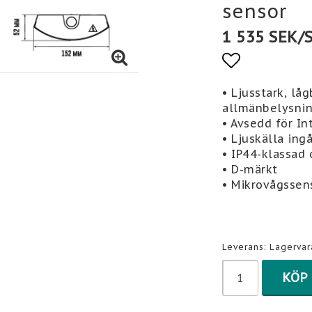
sensor
1 535 SEK/
Lägg till 
• Ljusstark, lå
allmänbelysni
• Avsedd för In
• Ljuskälla ingå
• IP44-klassad 
• D-märkt
• Mikrovågssen
Leverans:
Lagervar
KÖP