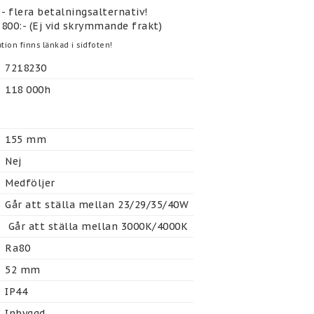
- flera betalningsalternativ!
 800:- (Ej vid skrymmande frakt)
tion finns länkad i sidfoten!
7218230
118 000h
155 mm
Nej
Medföljer
Går att ställa mellan 23/29/35/40W
 Går att ställa mellan 3000K/4000K
Ra80
52 mm
IP44
Inbyggd