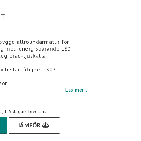
ST
i favoritlistan
gbyggd allroundarmatur för
ng med energisparande LED
tegrerad-ljuskälla
r
och slagtålighet IK07
sor
Läs mer...
a, 1-5 dagars leverans
JÄMFÖR