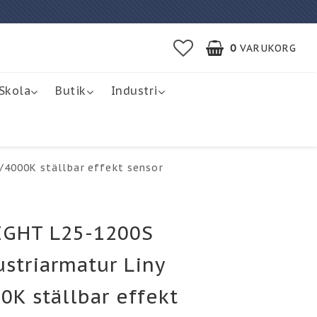
0
VARUKORG
Skola
Butik
Industri
/4000K ställbar effekt sensor
IGHT L25-1200S
ustriarmatur Liny
0K ställbar effekt