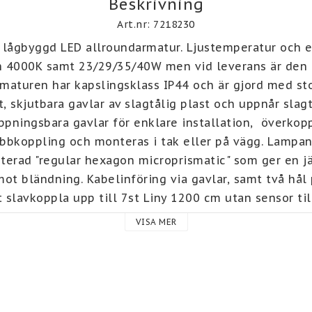
Beskrivning
Art.nr: 7218230
, lågbyggd LED allroundarmatur. Ljustemperatur och eff
 4000K samt 23/29/35/40W men vid leverans är den fö
maturen har kapslingsklass IP44 och är gjord med st
, skjutbara gavlar av slagtålig plast och uppnår slagtå
pningsbara gavlar för enklare installation,  överkopp
koppling och monteras i tak eller på vägg. Lampan 
terad "regular hexagon microprismatic" som ger en jä
ot bländning. Kabelinföring via gavlar, samt två hål
t slavkoppla upp till 7st Liny 1200 cm utan sensor til
aktivera lampor för en större yta.

VISA MER
 använda sensorn skall inkoppling göras på L2 (Koppla
ensorn). Lampans sensor: Justerbara inställlningar för
light Sensor. Se lampans manual för olika inställnin