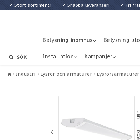
✔ Stort sortiment! ✔ Snabba leveranser! ✔ Fri f
Belysning inomhus
Belysning ut
Installation
Kampanjer
SÖK
Industri
Lysrör och armaturer
Lysrörsarmaturer