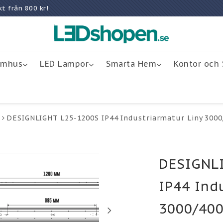
rakt från 800 kr!
omhus
LED Lampor
Smarta Hem
Kontor och 
DESIGNLIGHT L25-1200S IP44 Industriarmatur Liny 3000
DESIGNL
IP44 Ind
3000/400