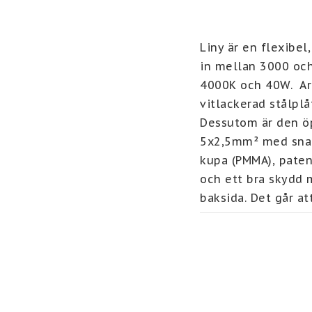
Liny är en flexibel
in mellan 3000 och
4000K och 40W.  Ar
vitlackerad stålplåt
Dessutom är den öp
5x2,5mm² med snabb
kupa (PMMA), paten
och ett bra skydd m
baksida. Det går at
och få sensorn att 
Observera: För att
kopplar man förbi s
Hold Time samt Day