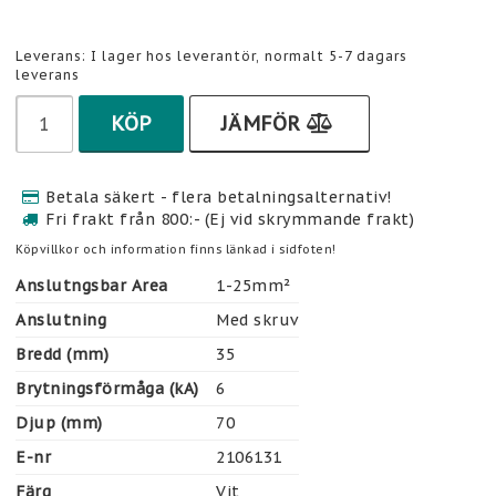
Leverans:
I lager hos leverantör, normalt 5-7 dagars
leverans
KÖP
JÄMFÖR
Betala säkert - flera betalningsalternativ!
Fri frakt från 800:- (Ej vid skrymmande frakt)
Köpvillkor och information finns länkad i sidfoten!
Anslutngsbar Area
1-25mm²
Anslutning
Med skruv
Bredd (mm)
35
Brytningsförmåga (kA)
6
Djup (mm)
70
E-nr
2106131
Färg
Vit