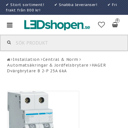
✔ Stort sortiment! ✔ Snabba leveranser! ✔ Fri
frakt från 800 kr!
0
Toggle
navigation
Installation
Central & Norm
Automatsäkringar & Jordfelsbrytare
HAGER
Dvärgbrytare B 2-P 25A 6kA