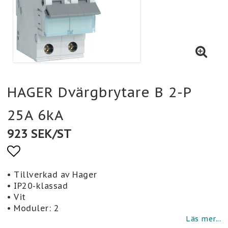
HAGER Dvärgbrytare B 2-P
25A 6kA
923 SEK/ST
Lägg till i favoritlistan
• Tillverkad av Hager
• IP20-klassad
• Vit
• Moduler: 2
Läs mer...