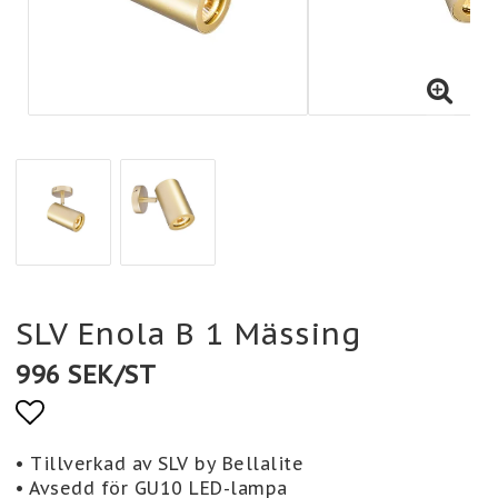
SLV Enola B 1 Mässing
996 SEK/ST
Lägg till i favoritlistan
• Tillverkad av SLV by Bellalite
• Avsedd för GU10 LED-lampa