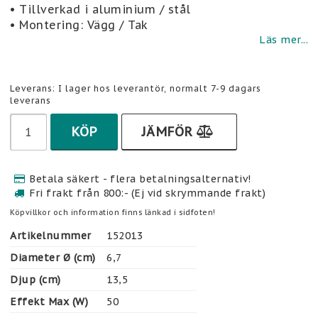
• Tillverkad i aluminium / stål
• Montering: Vägg / Tak
Läs mer...
Leverans:
I lager hos leverantör, normalt 7-9 dagars
leverans
KÖP
JÄMFÖR
Betala säkert - flera betalningsalternativ!
Fri frakt från 800:- (Ej vid skrymmande frakt)
Köpvillkor och information finns länkad i sidfoten!
Artikelnummer
152013
Diameter Ø (cm)
6,7
Djup (cm)
13,5
Effekt Max (W)
50