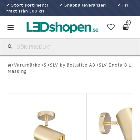
✔ Stort sortiment! ✔ Snabba leveranser! ✔ Fri
frakt från 800 kr!
0
Toggle
navigation
Varumärke
S
SLV by Bellalite AB
SLV Enola B 1
Mässing