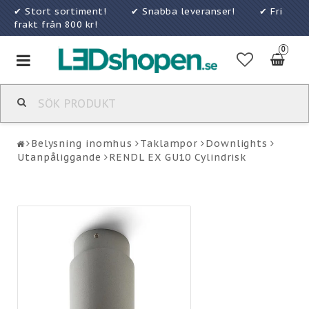
✔ Stort sortiment! ✔ Snabba leveranser! ✔ Fri
frakt från 800 kr!
0
Toggle
navigation
Belysning inomhus
Taklampor
Downlights
Utanpåliggande
RENDL EX GU10 Cylindrisk