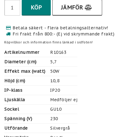
KÖP
JÄMFÖR
Betala säkert - flera betalningsalternativ!
Fri frakt från 800:- (Ej vid skrymmande frakt)
Köpvillkor och information finns länkad i sidfoten!
Artikelnummer
R10163
Diameter (cm)
5,7
Effekt max (watt)
50W
Höjd (cm)
10,8
IP-klass
IP20
Ljuskälla
Medföljer ej
Sockel
GU10
Spänning (V)
230
Utförande
Silvergrå