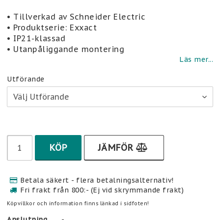
Lägg till i favoritlistan
• Tillverkad av Schneider Electric
• Produktserie: Exxact
• IP21-klassad
• Utanpåliggande montering
Läs mer...
Utförande
KÖP
JÄMFÖR
Betala säkert - flera betalningsalternativ!
Fri frakt från 800:- (Ej vid skrymmande frakt)
Köpvillkor och information finns länkad i sidfoten!
Anslutning
-