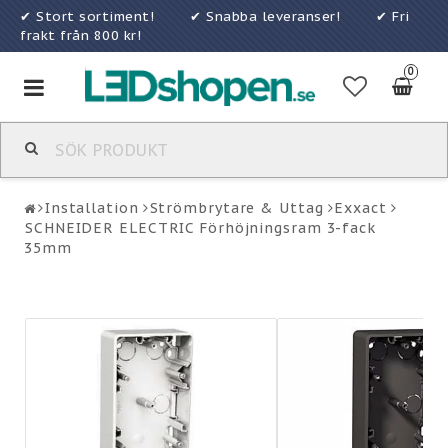
✔ Stort sortiment! ✔ Snabba leveranser! ✔ Fri
frakt från 800 kr!
0
Toggle
navigation
Installation
Strömbrytare & Uttag
Exxact
SCHNEIDER ELECTRIC Förhöjningsram 3-fack
35mm