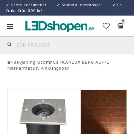
✔ Stort sortiment! ✔ Snabba leveranser! ✔ Fri
frakt från 800 kr!
0
Toggle
navigation
Belysning utomhus
KANLUX BERG AD-7L
Markarmatur, vinklingsbar