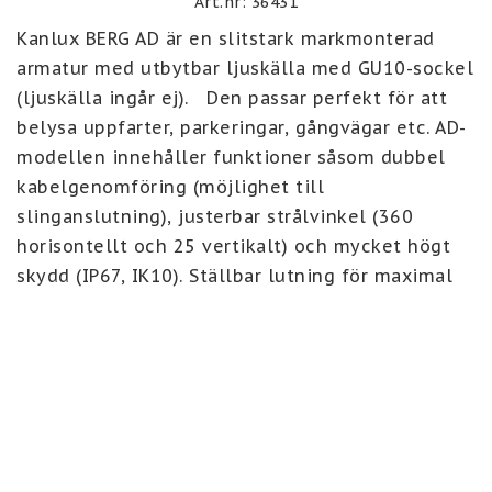
Art.nr: 36431
Kanlux BERG AD är en slitstark markmonterad 
armatur med utbytbar ljuskälla med GU10-sockel 
(ljuskälla ingår ej).   Den passar perfekt för att 
belysa uppfarter, parkeringar, gångvägar etc. AD-
modellen innehåller funktioner såsom dubbel 
kabelgenomföring (möjlighet till 
slinganslutning), justerbar strålvinkel (360 
horisontellt och 25 vertikalt) och mycket högt 
skydd (IP67, IK10). Ställbar lutning för maximal 
ljuseffekt vid installation. 