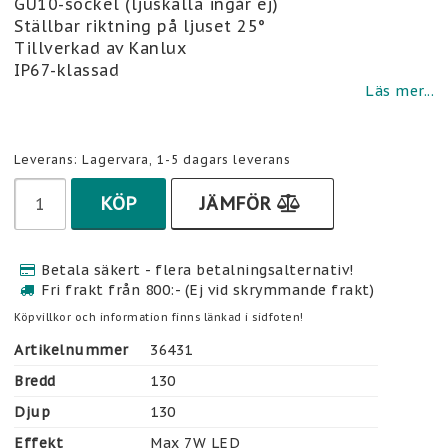
GU10-sockel (ljuskälla ingår ej)
Ställbar riktning på ljuset 25°
Tillverkad av Kanlux
IP67-klassad
Läs mer...
Leverans:
Lagervara, 1-5 dagars leverans
KÖP
JÄMFÖR
Betala säkert - flera betalningsalternativ!
Fri frakt från 800:- (Ej vid skrymmande frakt)
Köpvillkor och information finns länkad i sidfoten!
Artikelnummer
36431
Bredd
130
Djup
130
Effekt
Max 7W LED