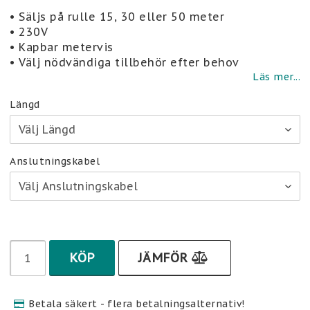
Lägg till i favoritlistan
• Säljs på rulle 15, 30 eller 50 meter
• 230V
• Kapbar metervis
• Välj nödvändiga tillbehör efter behov
Läs mer...
Längd
Anslutningskabel
KÖP
JÄMFÖR
Betala säkert - flera betalningsalternativ!