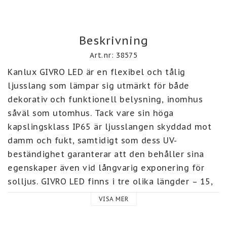
Beskrivning
Art.nr: 38575
Kanlux GIVRO LED är en flexibel och tålig 
ljusslang som lämpar sig utmärkt för både 
dekorativ och funktionell belysning, inomhus 
såväl som utomhus. Tack vare sin höga 
kapslingsklass IP65 är ljusslangen skyddad mot 
damm och fukt, samtidigt som dess UV-
beständighet garanterar att den behåller sina 
egenskaper även vid långvarig exponering för 
solljus. GIVRO LED finns i tre olika längder – 15, 
30 och 50 meter – samt i sex färgversioner: 
VISA MER
varmvit (3000K), neutralvit (4000K), kallvit 
(6500K) samt röd, grön och blå. Ljusslangarna 