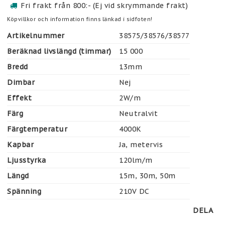
Fri frakt från 800:- (Ej vid skrymmande frakt)
Köpvillkor och information finns länkad i sidfoten!
Artikelnummer
38575/38576/38577
Beräknad livslängd (timmar)
15 000
Bredd
13mm
Dimbar
Nej
Effekt
2W/m
Färg
Neutralvit
Färgtemperatur
4000K
Kapbar
Ja, metervis
Ljusstyrka
120lm/m
Längd
15m, 30m, 50m
Spänning
210V DC
DELA