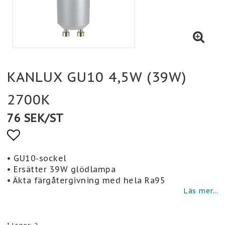
KANLUX GU10 4,5W (39W)
2700K
76 SEK/ST
Lägg till i favoritlistan
• GU10-sockel
• Ersätter 39W glödlampa
• Äkta färgåtergivning med hela Ra95
Läs mer...