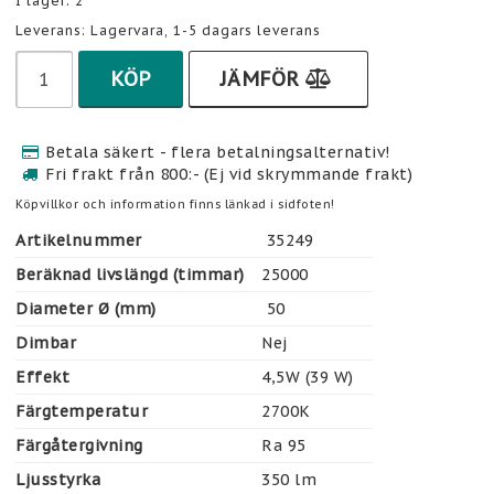
I lager: 2
Leverans:
Lagervara, 1-5 dagars leverans
KÖP
JÄMFÖR
Betala säkert - flera betalningsalternativ!
Fri frakt från 800:- (Ej vid skrymmande frakt)
Köpvillkor och information finns länkad i sidfoten!
Artikelnummer
 35249 
Beräknad livslängd (timmar)
25000
Diameter Ø (mm)
 50
Dimbar
Nej
Effekt
4,5W (39 W)
Färgtemperatur
2700K
Färgåtergivning
Ra 95
Ljusstyrka
350 lm 