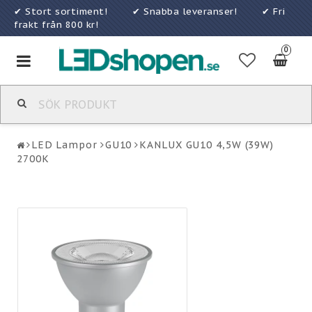
✔ Stort sortiment! ✔ Snabba leveranser! ✔ Fri
frakt från 800 kr!
0
Toggle
navigation
LED Lampor
GU10
KANLUX GU10 4,5W (39W)
2700K