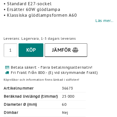
Lägg till i favoritlistan
• Standard E27-sockel
• Ersätter 60W glödlampa
• Klassiska glödlampsformen A60
Läs mer...
Leverans:
Lagervara, 1-5 dagars leverans
KÖP
JÄMFÖR
Betala säkert - flera betalningsalternativ!
Fri frakt från 800:- (Ej vid skrymmande frakt)
Köpvillkor och information finns länkad i sidfoten!
Artikelnummer
36673
Beräknad livslängd (timmar)
25 000
Diameter Ø (mm)
60
Dimbar
Nej