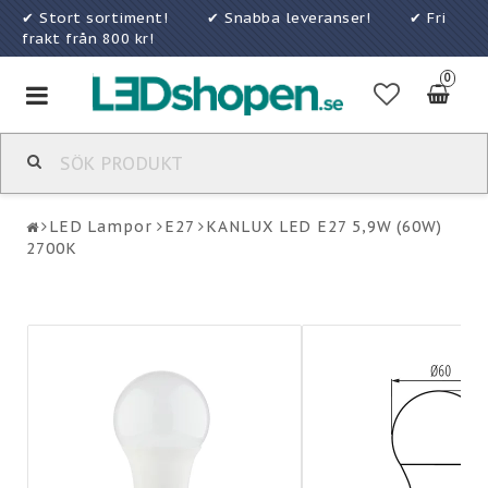
✔ Stort sortiment! ✔ Snabba leveranser! ✔ Fri
frakt från 800 kr!
0
Toggle
navigation
LED Lampor
E27
KANLUX LED E27 5,9W (60W)
2700K