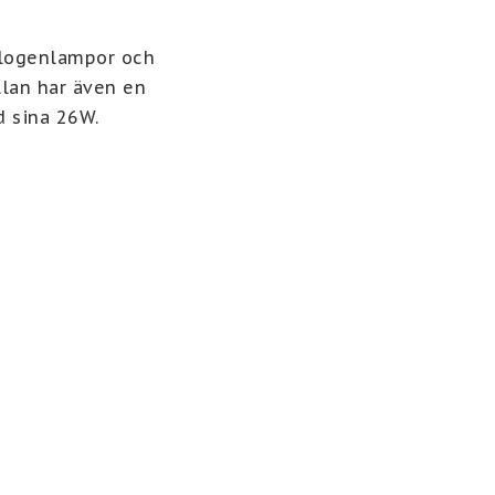
logenlampor och 
llan har även en 
sina 26W. 
