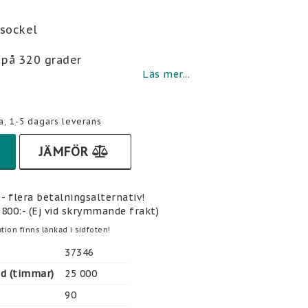
i favoritlistan
-sockel
 på 320 grader
Läs mer...
a, 1-5 dagars leverans
JÄMFÖR
- flera betalningsalternativ!
 800:- (Ej vid skrymmande frakt)
tion finns länkad i sidfoten!
37346
gd (timmar)
25 000
90