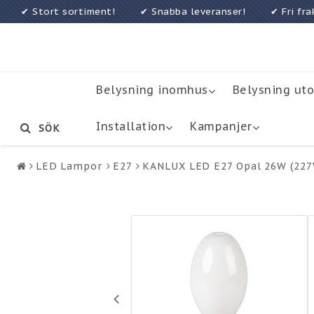
✔ Stort sortiment! ✔ Snabba leveranser! ✔ Fri f
Belysning inomhus
Belysning ut
Installation
Kampanjer
SÖK
LED Lampor
E27
KANLUX LED E27 Opal 26W (227