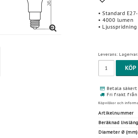
Lägg till 
• Standard E27
• 4000 lumen
• Ljusspridning
Leverans:
Lagervar
KÖP
Betala säkert 
Fri frakt från
Köpvillkor och informa
Artikelnummer
Beräknad livslän
Diameter Ø (mm)