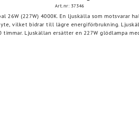
Art.nr: 37346
al 26W (227W) 4000K. En ljuskälla som motsvarar ha
yte, vilket bidrar till lägre energiförbrukning. Ljuskä
0 timmar. Ljuskällan ersätter en 227W glödlampa med 