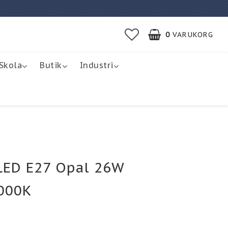
0
VARUKORG
Skola
Butik
Industri
LED E27 Opal 26W
000K