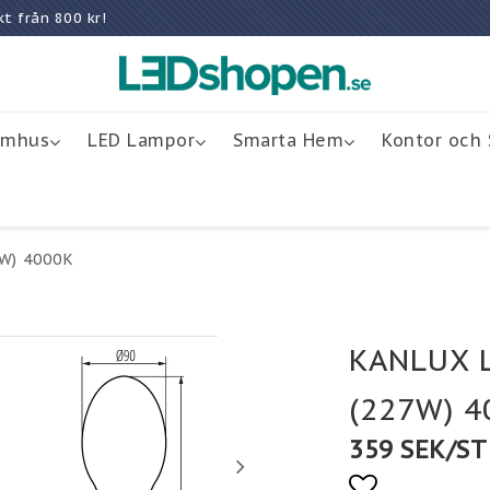
rakt från 800 kr!
omhus
LED Lampor
Smarta Hem
Kontor och 
W) 4000K
KANLUX 
(227W) 4
359 SEK/ST