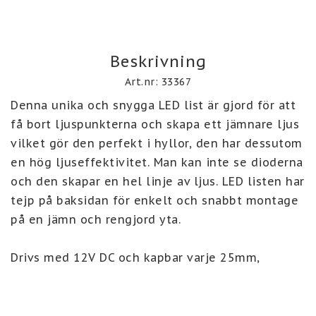
Beskrivning
Art.nr: 33367
Denna unika och snygga LED list är gjord för att 
få bort ljuspunkterna och skapa ett jämnare ljus 
vilket gör den perfekt i hyllor, den har dessutom 
en hög ljuseffektivitet. Man kan inte se dioderna 
och den skapar en hel linje av ljus. LED listen har 
tejp på baksidan för enkelt och snabbt montage 
på en jämn och rengjord yta.

Drivs med 12V DC och kapbar varje 25mm, 
levereras i 5m längd. Om man klipper LED listen 
kan man använda de andra delarna också. Det 
finns ytor med koppar för att kunna löda på en 