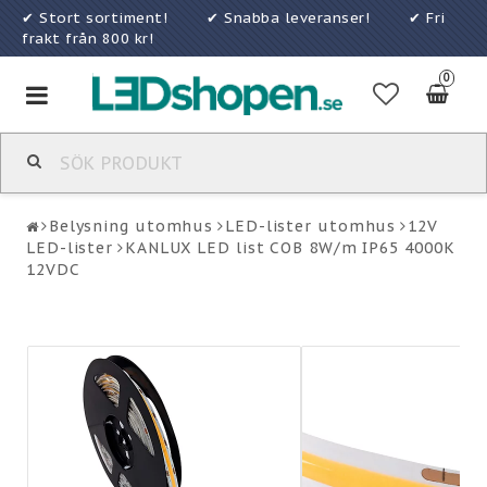
✔ Stort sortiment! ✔ Snabba leveranser! ✔ Fri
frakt från 800 kr!
0
Toggle
navigation
Belysning utomhus
LED-lister utomhus
12V
LED-lister
KANLUX LED list COB 8W/m IP65 4000K
12VDC