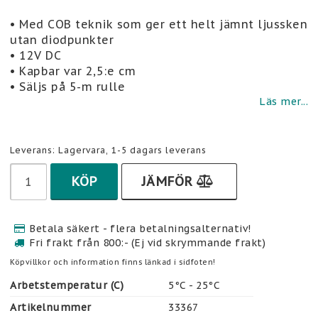
Lägg till i favoritlistan
• Med COB teknik som ger ett helt jämnt ljussken
utan diodpunkter
• 12V DC
• Kapbar var 2,5:e cm
• Säljs på 5-m rulle
Läs mer...
Leverans:
Lagervara, 1-5 dagars leverans
KÖP
JÄMFÖR
Betala säkert - flera betalningsalternativ!
Fri frakt från 800:- (Ej vid skrymmande frakt)
Köpvillkor och information finns länkad i sidfoten!
Arbetstemperatur (C)
5°C - 25°C
Artikelnummer
33367