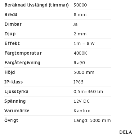
Beräknad livslängd (timmar)
30000
Bredd
8 mm
Dimbar
Ja
Djup
2 mm
Effekt
1m = 8 W
Färgtemperatur
4000K
Färgåtergivning
Ra90
Höjd
5000 mm
IP-klass
IP65
Ljusstyrka
0,5m=360 lm
Spänning
12V DC
Varumärke
Kanlux
Övrigt
Längd: 5000 mm
DELA