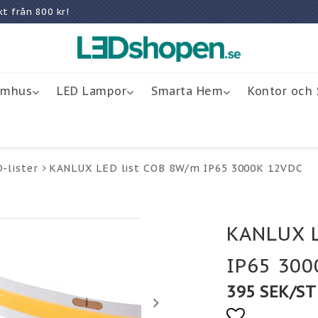
rakt från 800 kr!
omhus
LED Lampor
Smarta Hem
Kontor och 
-lister
KANLUX LED list COB 8W/m IP65 3000K 12VDC
KANLUX L
IP65 300
395 SEK/ST