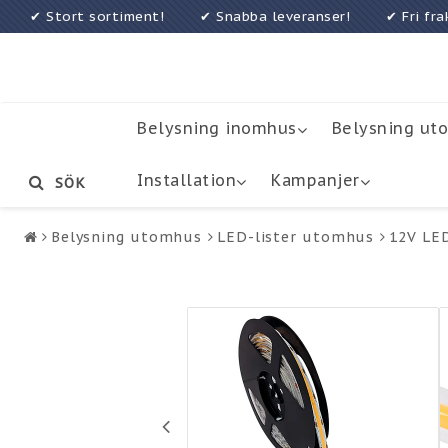
✔ Stort sortiment! ✔ Snabba leveranser! ✔ Fri f
Belysning inomhus
Belysning ut
Installation
Kampanjer
SÖK
Belysning utomhus
LED-lister utomhus
12V LED