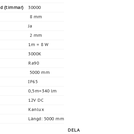
gd (timmar)
30000
 8 mm
Ja
 2 mm
1m = 8 W
3000K
Ra90
 5000 mm
IP65
0,5m=340 lm
12V DC
Kanlux
Längd: 5000 mm
DELA