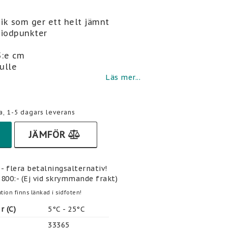
i favoritlistan
ik som ger ett helt jämnt
diodpunkter
5:e cm
rulle
Läs mer...
a, 1-5 dagars leverans
JÄMFÖR
- flera betalningsalternativ!
 800:- (Ej vid skrymmande frakt)
tion finns länkad i sidfoten!
 (C)
5°C - 25°C
33365 