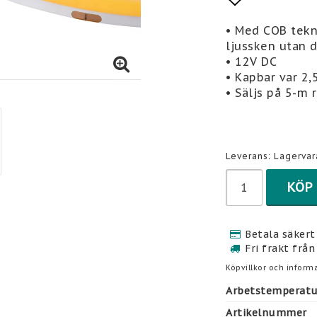
Lägg till 
• Med COB tekn
ljussken utan 
• 12V DC
• Kapbar var 2,
• Säljs på 5-m 
Leverans:
Lagervar
KÖP
Betala säkert 
Fri frakt från
Köpvillkor och informa
Arbetstemperatur
Artikelnummer