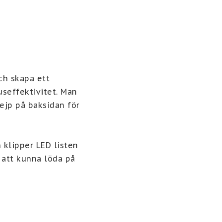
h skapa ett 
seffektivitet. Man 
ejp på baksidan för 
klipper LED listen 
att kunna löda på 