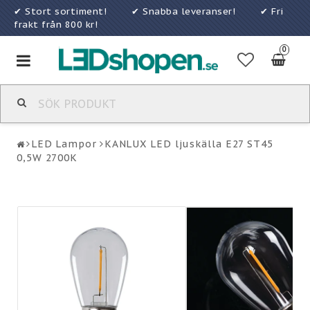
✔ Stort sortiment! ✔ Snabba leveranser! ✔ Fri
frakt från 800 kr!
0
Toggle
navigation
LED Lampor
KANLUX LED ljuskälla E27 ST45
0,5W 2700K