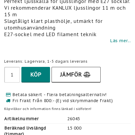
Perfekt ljusskälla för ljusslingor med E27 socklar.
Vi rekommenderar KANLUX ljusslingor 11 m och
15 m
Slagtåligt klart plasthölje, utmärkt för
utomhusanvändning
E27-sockel med LED filament teknik
Läs mer...
Leverans:
Lagervara, 1-5 dagars leverans
KÖP
JÄMFÖR
Betala säkert - flera betalningsalternativ!
Fri frakt från 800:- (Ej vid skrymmande frakt)
Köpvillkor och information finns länkad i sidfoten!
Artikelnummer
26045
Beräknad livslängd
15 000
(timmar)