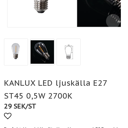
KANLUX LED ljuskälla E27
ST45 0,5W 2700K
29 SEK/ST
Lägg till i favoritlistan