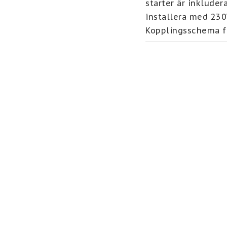
starter är inkluder
installera med 230
Kopplingsschema fr
Lysröret går ej att
drivdon till 2 st l
endast med konvent
OBS! Denna produkt
"Hemleverans Priva
skickas till beman