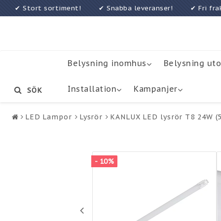
✔ Stort sortiment! ✔ Snabba leveranser! ✔ Fri f
Belysning inomhus
Belysning ut
Installation
Kampanjer
SÖK
LED Lampor
Lysrör
KANLUX LED lysrör T8 24W (
- 10%