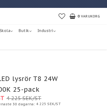
0
VARUKORG
Skola
Butik
Industri
ED lysrör T8 24W
00K 25-pack
ST
4 225 SEK/ST
4 225 SEK/ST
senaste 30 dagarna