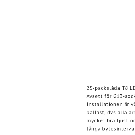
25-packslåda T8 L
Avsett för G13-soc
Installationen är v
ballast, dvs alla 
mycket bra ljusflöd
långa bytesinterval