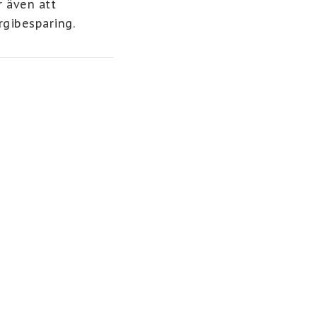
 även att 
gibesparing. 
sitter 1 st 
HF drivdon utan 
ndare.

tningsställe. Välj 
örsändelsen 