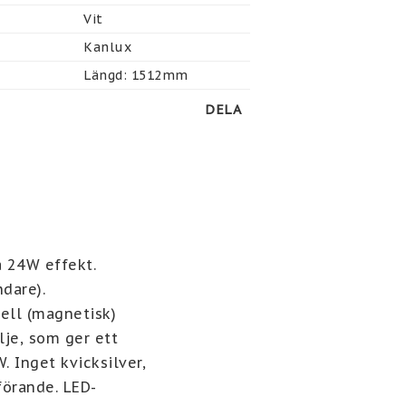
Vit
Kanlux
Längd: 1512mm
DELA
24W effekt. 
are). 
ell (magnetisk) 
je, som ger ett 
 Inget kvicksilver, 
förande. LED-