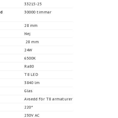
33215-25
gd
30000 timmar
28 mm
Nej
 28 mm
24W
6500K
Ra80
T8 LED
3840 lm
Glas
Avsedd för T8 armaturer
220°
230V AC