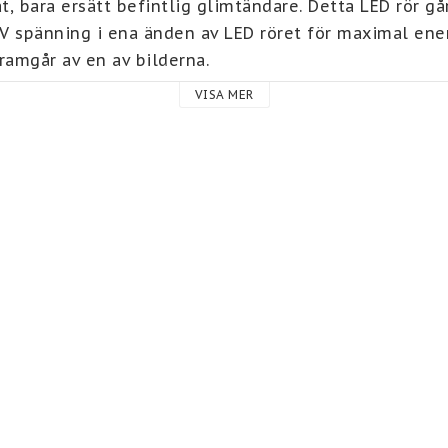
at, bara ersätt befintlig glimtändare. Detta LED rör går
V spänning i ena änden av LED röret för maximal ener
amgår av en av bilderna. 

VISA MER
 använda i armaturer med seriekoppling, där det oftast 
ysrör. Detta LED lysrör fungerar inte med elektroniska 
ionella drivdon, dvs i armaturer där det finns glimtä
 är skrymmande och kan därför inte skickas till uthäm
t" eller "DHL Företagspaket" som leveransmetod då f
nad adress och någon tar emot försändelsen.