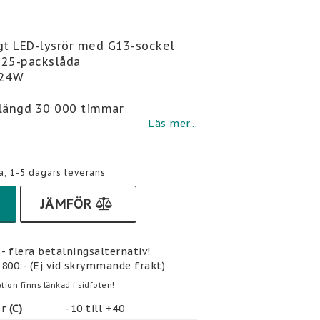
i favoritlistan
t LED-lysrör med G13-sockel
l 25-packslåda
 24W
slängd 30 000 timmar
Läs mer...
a, 1-5 dagars leverans
JÄMFÖR
- flera betalningsalternativ!
 800:- (Ej vid skrymmande frakt)
tion finns länkad i sidfoten!
 (C)
-10 till +40