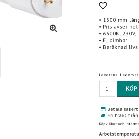
Lägg till 
• 1500 mm lång
• Pris avser he
• 6500K, 230V,
• Ej dimbar
• Beräknad liv
Leverans:
Lagervar
KÖP
Betala säkert 
Fri frakt från
Köpvillkor och informa
Arbetstemperatur