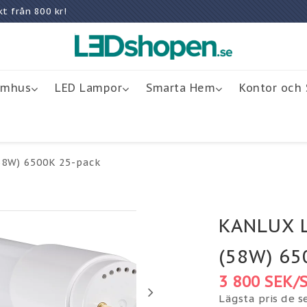
rakt från 800 kr!
omhus
LED Lampor
Smarta Hem
Kontor och 
58W) 6500K 25-pack
KANLUX L
(58W) 65
3 800 SEK/
Lägsta pris de 