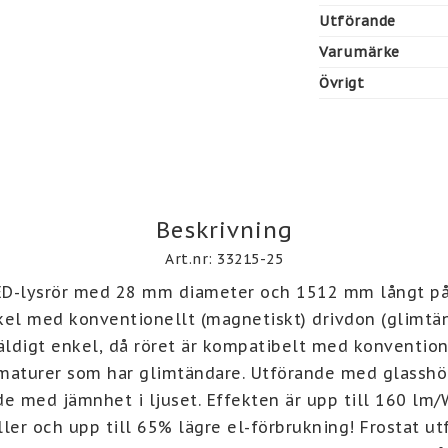
Utförande
Varumärke
Övrigt
Beskrivning
Art.nr: 33215-25
ED-lysrör med 28 mm diameter och 1512 mm långt på 
kel med konventionellt (magnetiskt) drivdon (glimtänd
äldigt enkel, då röret är kompatibelt med konvention
armaturer som har glimtändare. Utförande med glasshöl
e med jämnhet i ljuset. Effekten är upp till 160 lm/W.
ler och upp till 65% lägre el-förbrukning! Frostat ut