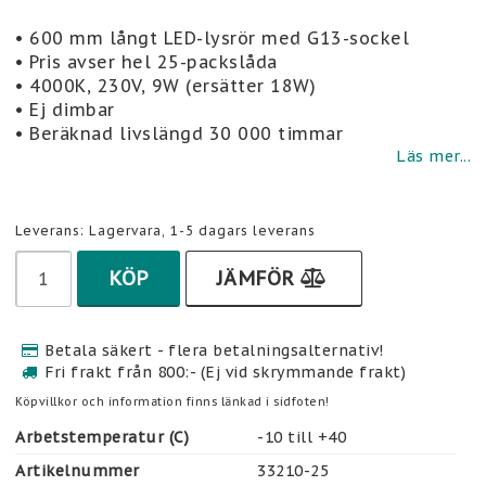
Lägg till i favoritlistan
• 600 mm långt LED-lysrör med G13-sockel
• Pris avser hel 25-packslåda
• 4000K, 230V, 9W (ersätter 18W)
• Ej dimbar
• Beräknad livslängd 30 000 timmar
Läs mer...
Leverans:
Lagervara, 1-5 dagars leverans
KÖP
JÄMFÖR
Betala säkert - flera betalningsalternativ!
Fri frakt från 800:- (Ej vid skrymmande frakt)
Köpvillkor och information finns länkad i sidfoten!
Arbetstemperatur (C)
-10 till +40
Artikelnummer
33210-25