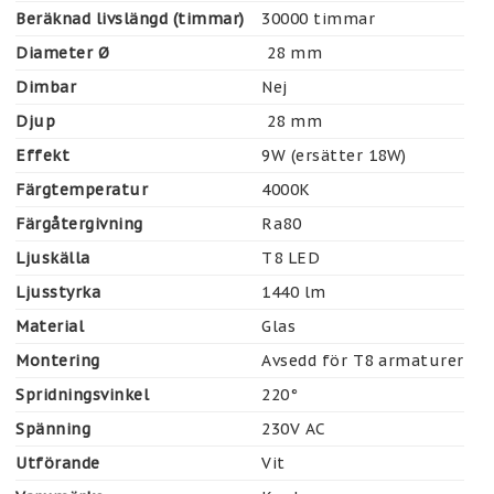
Beräknad livslängd (timmar)
30000 timmar
Diameter Ø
 28 mm
Dimbar
Nej
Djup
 28 mm
Effekt
9W (ersätter 18W)
Färgtemperatur
4000K
Färgåtergivning
Ra80
Ljuskälla
T8 LED
Ljusstyrka
1440 lm
Material
Glas
Montering
Avsedd för T8 armaturer
Spridningsvinkel
220°
Spänning
230V AC
Utförande
Vit