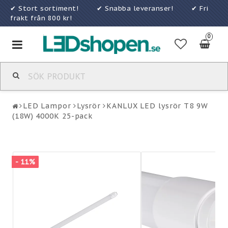
✔ Stort sortiment! ✔ Snabba leveranser! ✔ Fri
frakt från 800 kr!
0
Toggle
navigation
LED Lampor
Lysrör
KANLUX LED lysrör T8 9W
(18W) 4000K 25-pack
- 11%