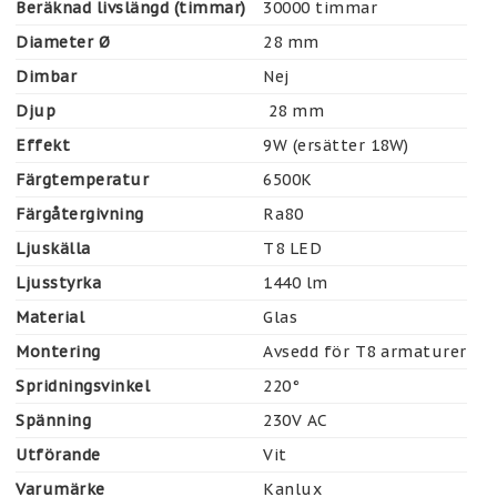
Beräknad livslängd (timmar)
30000 timmar
Diameter Ø
28 mm
Dimbar
Nej
Djup
 28 mm
Effekt
9W (ersätter 18W)
Färgtemperatur
6500K
Färgåtergivning
Ra80
Ljuskälla
T8 LED
Ljusstyrka
1440 lm
Material
Glas
Montering
Avsedd för T8 armaturer
Spridningsvinkel
220°
Spänning
230V AC
Utförande
Vit
Varumärke
Kanlux