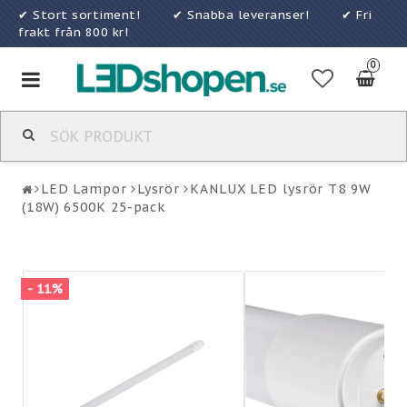
✔ Stort sortiment! ✔ Snabba leveranser! ✔ Fri
frakt från 800 kr!
0
Toggle
navigation
LED Lampor
Lysrör
KANLUX LED lysrör T8 9W
(18W) 6500K 25-pack
- 11%