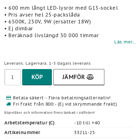
Lägg till i favoritlistan
• 600 mm långt LED-lysrör med G13-sockel
• Pris avser hel 25-packslåda
• 6500K, 230V, 9W (ersätter 18W)
• Ej dimbar
• Beräknad livslängd 30 000 timmar
Läs mer...
Leverans:
Lagervara, 1-5 dagars leverans
KÖP
JÄMFÖR
Betala säkert - flera betalningsalternativ!
Fri frakt från 800:- (Ej vid skrymmande frakt)
Köpvillkor och information finns länkad i sidfoten!
Arbetstemperatur (C)
-10 till +40
Artikelnummer
33211-25