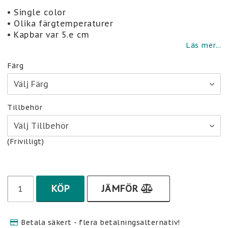
Lägg till i favoritlistan
• Single color
• Olika färgtemperaturer
• Kapbar var 5.e cm
Läs mer...
Färg
Tillbehör
(Frivilligt)
KÖP
JÄMFÖR
Betala säkert - flera betalningsalternativ!