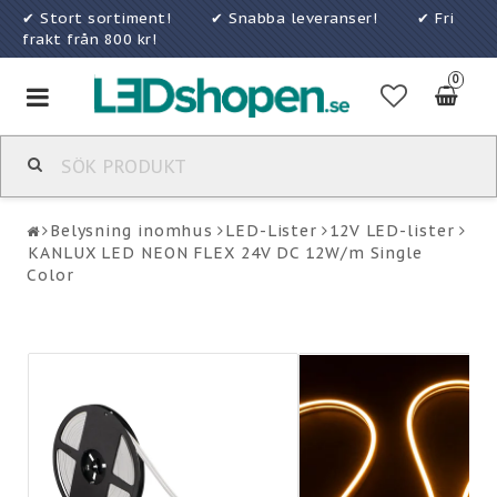
✔ Stort sortiment! ✔ Snabba leveranser! ✔ Fri
frakt från 800 kr!
0
Toggle
navigation
Belysning inomhus
LED-Lister
12V LED-lister
KANLUX LED NEON FLEX 24V DC 12W/m Single
Color