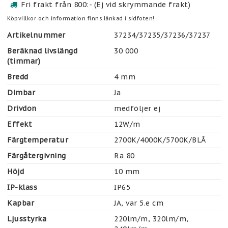
Fri frakt från 800:- (Ej vid skrymmande frakt)
Köpvillkor och information finns länkad i sidfoten!
Artikelnummer
37234/37235/37236/37237
Beräknad livslängd
30 000
(timmar)
Bredd
4 mm
Dimbar
Ja
Drivdon
medföljer ej
Effekt
12W/m
Färgtemperatur
2700K/4000K/5700K/BLÅ
Färgåtergivning
Ra 80
Höjd
10 mm
IP-klass
IP65
Kapbar
JA, var 5.e cm
Ljusstyrka
220lm/m, 320lm/m, 