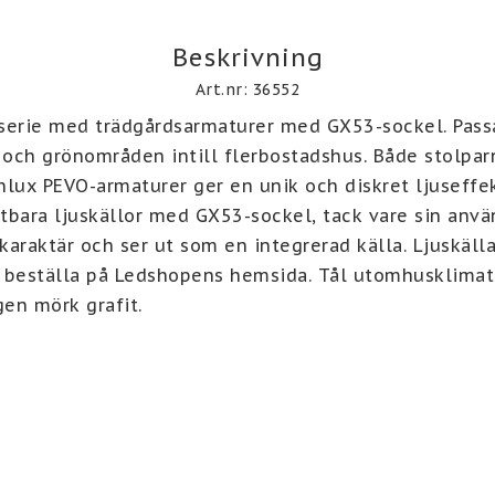
Beskrivning
Art.nr: 36552
serie med trädgårdsarmaturer med GX53-sockel. Passar
h grönområden intill flerbostadshus. Både stolparn
ux PEVO-armaturer ger en unik och diskret ljuseffekt
tbara ljuskällor med GX53-sockel, tack vare sin använ
araktär och ser ut som en integrerad källa. Ljuskälla
 beställa på Ledshopens hemsida. Tål utomhusklimat 
gen mörk grafit.