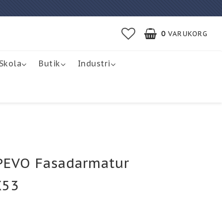
0
VARUKORG
Skola
Butik
Industri
PEVO Fasadarmatur
X53