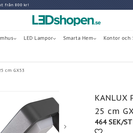
rakt från 800 kr!
omhus
LED Lampor
Smarta Hem
Kontor och 
25 cm GX53
KANLUX 
25 cm G
464 SEK/ST