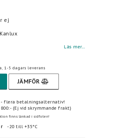
i favoritlistan
r ej
 Kanlux
Läs mer...
a, 1-5 dagars leverans
JÄMFÖR
- flera betalningsalternativ!
 800:- (Ej vid skrymmande frakt)
tion finns länkad i sidfoten!
r
-20 till +35°C