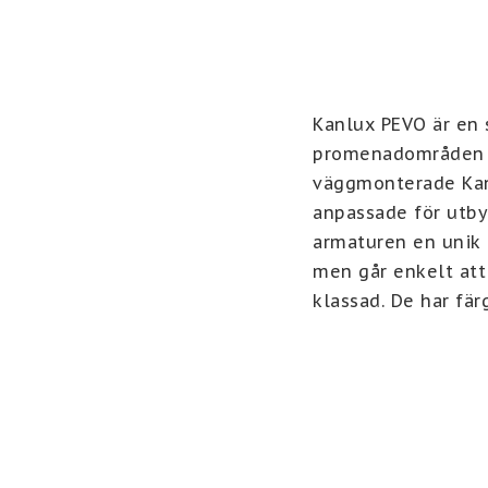
Kanlux PEVO är en 
promenadområden oc
väggmonterade Kanl
anpassade för utby
armaturen en unik k
men går enkelt att
klassad. De har fär