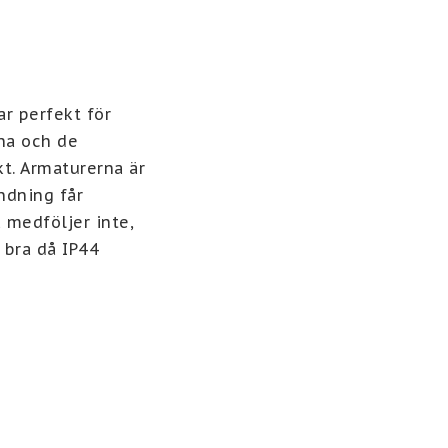
 perfekt för 
a och de 
. Armaturerna är 
dning får 
 medföljer inte, 
bra då IP44 