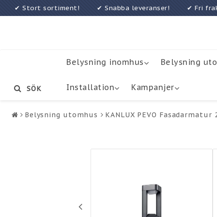
✔ Stort sortiment! ✔ Snabba leveranser! ✔ Fri f
Belysning inomhus
Belysning ut
Installation
Kampanjer
SÖK
Belysning utomhus
KANLUX PEVO Fasadarmatur 