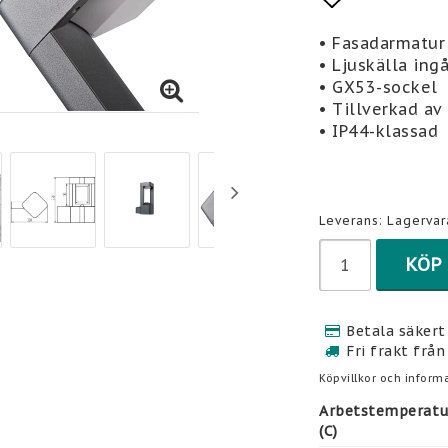
Lägg till 
• Fasadarmatur
• Ljuskälla ingå
• GX53-sockel
• Tillverkad av
• IP44-klassad
Leverans:
Lagervar
KÖP
Betala säkert 
Fri frakt från
Köpvillkor och informa
Arbetstemperatu
(C)