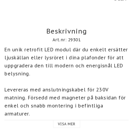
Beskrivning
Art.nr: 29301
En unik retrofit LED modul där du enkelt ersätter 
ljuskällan eller lysröret i dina plafonder för att 
uppgradera den till modern och energisnål LED 
belysning.

Levereras med anslutningskabel för 230V 
matning. Försedd med magneter på baksidan för 
enkel och snabb montering i befintliga 
armaturer.

VISA MER
170 gr spridning. IP20-klassning, avsedd för 