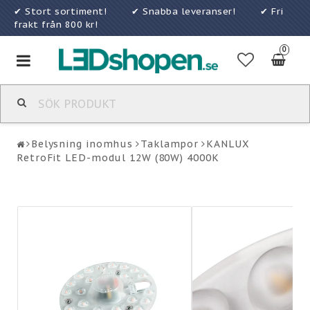
✔ Stort sortiment! ✔ Snabba leveranser! ✔ Fri
frakt från 800 kr!
0
Toggle
navigation
Belysning inomhus
Taklampor
KANLUX
RetroFit LED-modul 12W (80W) 4000K