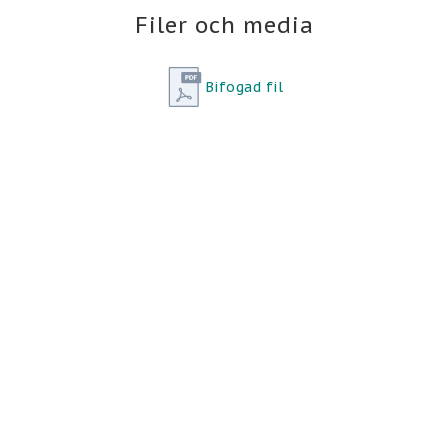
montering inuti befintlig armatur. Denna LED-
Filer och media
modul levererar ett varmitt ljus på 1200 lm. 
Höjden för modulen är 30 mm och diametern är 
Bifogad fil
125 mm. 