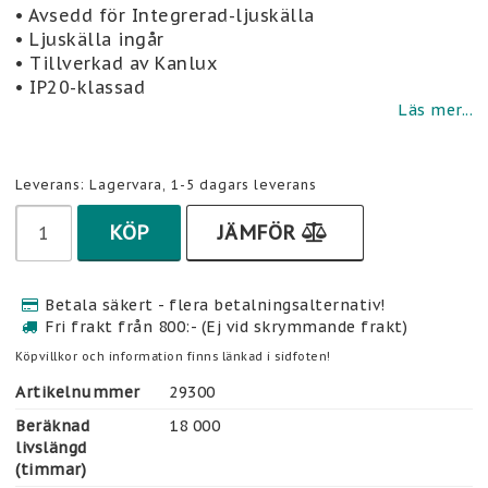
Lägg till i favoritlistan
• Avsedd för Integrerad-ljuskälla
• Ljuskälla ingår
• Tillverkad av Kanlux
• IP20-klassad
Läs mer...
Leverans:
Lagervara, 1-5 dagars leverans
KÖP
JÄMFÖR
Betala säkert - flera betalningsalternativ!
Fri frakt från 800:- (Ej vid skrymmande frakt)
Köpvillkor och information finns länkad i sidfoten!
Artikelnummer
29300
Beräknad
18 000
livslängd
(timmar)