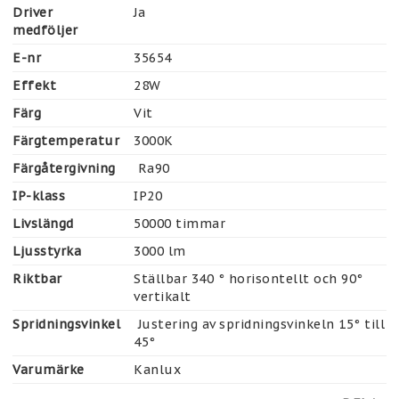
Driver
Ja
medföljer
E-nr
35654
Effekt
28W
Färg
Vit
Färgtemperatur
3000K 
Färgåtergivning
 Ra90
IP-klass
IP20
Livslängd
50000 timmar
Ljusstyrka
3000 lm
Riktbar
Ställbar 340 ° horisontellt och 90° 
vertikalt
Spridningsvinkel
 Justering av spridningsvinkeln 15° till 
45°
Varumärke
Kanlux