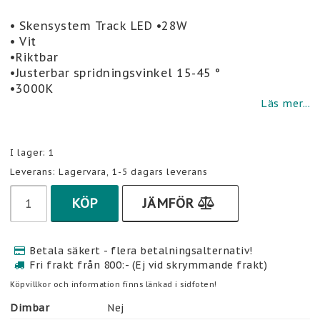
Lägg till i favoritlistan
• Skensystem Track LED •28W
• Vit
•Riktbar
•Justerbar spridningsvinkel 15-45 °
•3000K
Läs mer...
I lager: 1
Leverans:
Lagervara, 1-5 dagars leverans
KÖP
JÄMFÖR
Betala säkert - flera betalningsalternativ!
Fri frakt från 800:- (Ej vid skrymmande frakt)
Köpvillkor och information finns länkad i sidfoten!
Dimbar
Nej