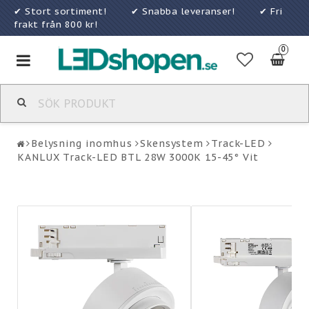
✔ Stort sortiment! ✔ Snabba leveranser! ✔ Fri
frakt från 800 kr!
0
Toggle
navigation
Belysning inomhus
Skensystem
Track-LED
KANLUX Track-LED BTL 28W 3000K 15-45° Vit