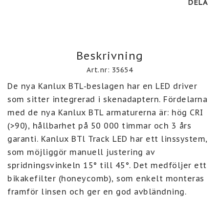
DELA
Beskrivning
Art.nr: 35654
De nya Kanlux BTL-beslagen har en LED driver 
som sitter integrerad i skenadaptern. Fördelarna 
med de nya Kanlux BTL armaturerna är: hög CRI 
(>90), hållbarhet på 50 000 timmar och 3 års 
garanti. Kanlux BTl Track LED har ett linssystem, 
som möjliggör manuell justering av 
spridningsvinkeln 15° till 45°. Det medföljer ett 
bikakefilter (honeycomb), som enkelt monteras 
framför linsen och ger en god avbländning. 
Armaturen är inte dimbar. Track LED är ställbar 
340 ° horisontellt och 90° vertikalt.  Utförandet 