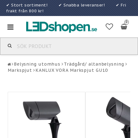
✔ Stort sortiment! ✔ Snabba leveranser! ✔ Fri
frakt från 800 kr!
0
Toggle
navigation
Belysning utomhus
Trädgård/ altanbelysning
Markspjut
KANLUX VORA Markspjut GU10