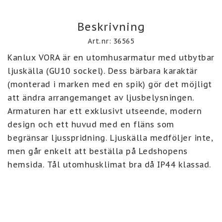
Beskrivning
Art.nr: 36565
Kanlux VORA är en utomhusarmatur med utbytbar 
ljuskälla (GU10 sockel). Dess bärbara karaktär 
(monterad i marken med en spik) gör det möjligt 
att ändra arrangemanget av ljusbelysningen. 
Armaturen har ett exklusivt utseende, modern 
design och ett huvud med en fläns som 
begränsar ljusspridning. Ljuskälla medföljer inte, 
men går enkelt att beställa på Ledshopens 
hemsida. Tål utomhusklimat bra då IP44 klassad. 
De har färgen mörk grafit.