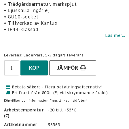
Lägg till i favoritlistan
• Trädgårdsarmatur, markspjut
• Ljuskälla ingår ej
• GU10-sockel
• Tillverkad av Kanlux
• IP44-klassad
Läs mer...
Leverans:
Lagervara, 1-5 dagars leverans
KÖP
JÄMFÖR
Betala säkert - flera betalningsalternativ!
Fri frakt från 800:- (Ej vid skrymmande frakt)
Köpvillkor och information finns länkad i sidfoten!
Arbetstemperatur
-20 till +35°C
(C)
Artikelnummer
36565