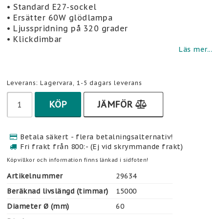
Lägg till i favoritlistan
• Standard E27-sockel
• Ersätter 60W glödlampa
• Ljusspridning på 320 grader
• Klickdimbar
Läs mer...
Leverans:
Lagervara, 1-5 dagars leverans
KÖP
JÄMFÖR
Betala säkert - flera betalningsalternativ!
Fri frakt från 800:- (Ej vid skrymmande frakt)
Köpvillkor och information finns länkad i sidfoten!
Artikelnummer
29634
Beräknad livslängd (timmar)
15000
Diameter Ø (mm)
60