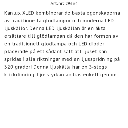
Art.nr: 29634
Kanlux XLED kombinerar de bästa egenskaperna 
av traditionella glödlampor och moderna LED 
ljuskällor. Denna LED ljuskällan är en äkta 
ersättare till glödlampan då den har formen av 
en traditionell glödlampa och LED dioder 
placerade på ett sådant sätt att ljuset kan 
spridas i alla riktningar med en ljusspridning på 
320 grader! Denna ljuskälla har en 3-stegs 
klickdimring. Ljusstyrkan ändras enkelt genom 
att slå av och på strömbrytaren. Justeras mellan 
7%, 50%  samt 100%. Startas alltid på lägsta 
ljusstyrkan.