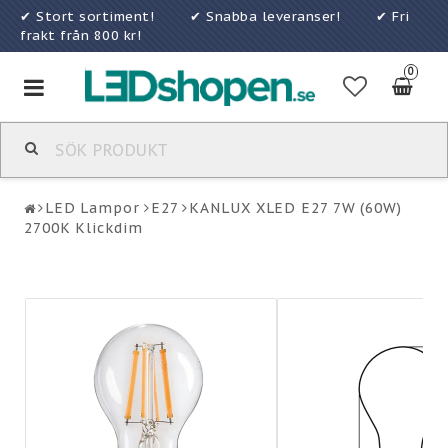
✔ Stort sortiment! ✔ Snabba leveranser! ✔ Fri
frakt från 800 kr!
0
Toggle
navigation
LED Lampor
E27
KANLUX XLED E27 7W (60W)
2700K Klickdim