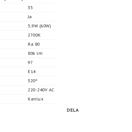
35
Ja
5,9W (60W)
2700K
Ra 80
806 lm
97
E14
320º
220-240V AC
Kanlux
DELA