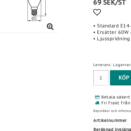
69 SEK/ST
Lägg till 
• Standard E14
• Ersätter 60W
• Ljusspridning
Leverans:
Lagervar
KÖP
Betala säkert 
Fri frakt från
Köpvillkor och informa
Artikelnummer
Beräknad livslän