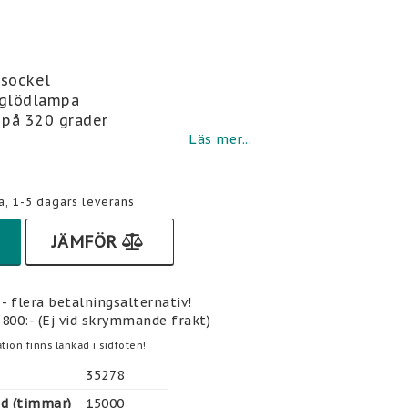
i favoritlistan
-sockel
 glödlampa
 på 320 grader
Läs mer...
a, 1-5 dagars leverans
JÄMFÖR
- flera betalningsalternativ!
 800:- (Ej vid skrymmande frakt)
tion finns länkad i sidfoten!
35278
gd (timmar)
15000