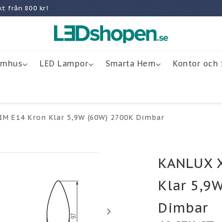
rakt från 800 kr!
omhus
LED Lampor
Smarta Hem
Kontor och 
M E14 Kron Klar 5,9W (60W) 2700K Dimbar
KANLUX 
Klar 5,9
Dimbar