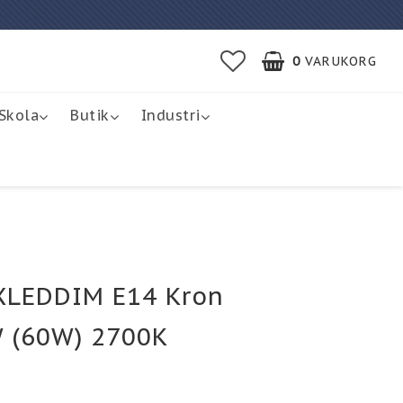
0
VARUKORG
Skola
Butik
Industri
XLEDDIM E14 Kron
W (60W) 2700K