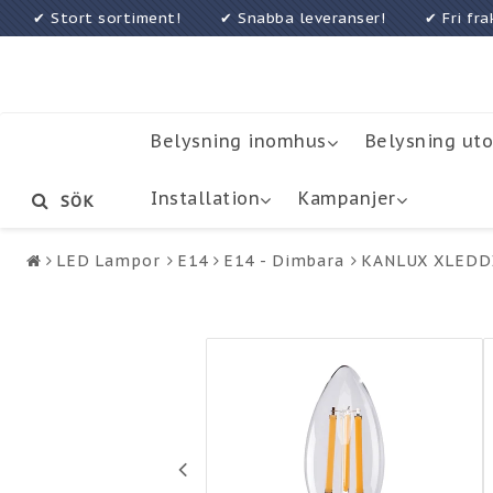
✔ Stort sortiment! ✔ Snabba leveranser! ✔ Fri f
Belysning inomhus
Belysning ut
Installation
Kampanjer
SÖK
LED Lampor
E14
E14 - Dimbara
KANLUX XLEDDI