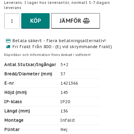
Leverans:
I lager hos leverantör, normalt 5-7 dagars
leverans
KÖP
JÄMFÖR
Betala säkert - flera betalningsalternativ!
Fri frakt från 800:- (Ej vid skrymmande frakt)
Köpvillkor och information finns länkad i sidfoten!
Antal Stutsar/Ingångar
5+2
Bredd/Diameter (mm)
57
E-nr
1421366
Höjd (mm)
145
IP-klass
IP20
Längd (mm)
136
Montage
Infällt
Plintar
Nej