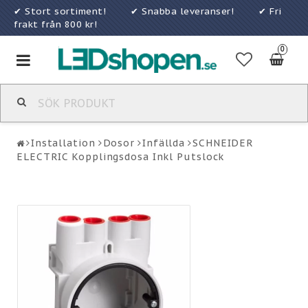
✔ Stort sortiment! ✔ Snabba leveranser! ✔ Fri
frakt från 800 kr!
0
Toggle
navigation
Installation
Dosor
Infällda
SCHNEIDER
ELECTRIC Kopplingsdosa Inkl Putslock