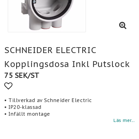
SCHNEIDER ELECTRIC
Kopplingsdosa Inkl Putslock
75 SEK/ST
Lägg till i favoritlistan
• Tillverkad av Schneider Electric
• IP20-klassad
• Infällt montage
Läs mer...