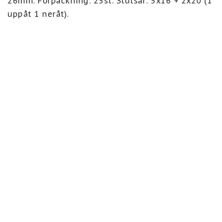
26mm. Förpackning: 25st. Stutsar: 5x16 + 2x20 (1 
uppåt 1 neråt).