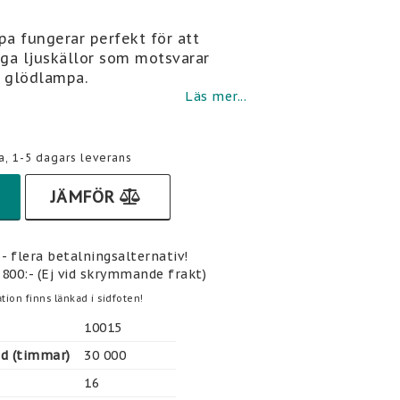
i favoritlistan
a fungerar perfekt för att
iga ljuskällor som motsvarar
 glödlampa.
Läs mer...
a, 1-5 dagars leverans
JÄMFÖR
- flera betalningsalternativ!
 800:- (Ej vid skrymmande frakt)
tion finns länkad i sidfoten!
10015
gd (timmar)
30 000
16