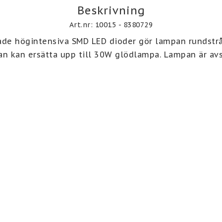
Beskrivning
Art.nr: 10015 - 8380729
ade högintensiva SMD LED dioder gör lampan rundstrål
rkan kan ersätta upp till 30W glödlampa. Lampan är av