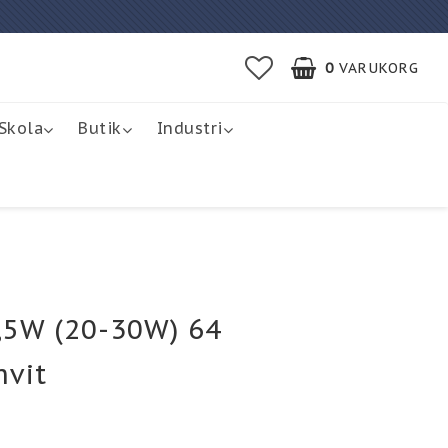
0
VARUKORG
Skola
Butik
Industri
,5W (20-30W) 64
vit