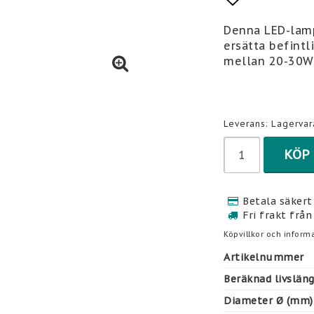
Lägg till 
Denna LED-lamp
ersätta befintl
mellan 20-30W
Leverans:
Lagervar
KÖP
Betala säkert 
Fri frakt från
Köpvillkor och informa
Artikelnummer
Beräknad livslän
Diameter Ø (mm)