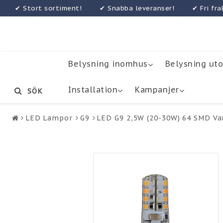
✔ Stort sortiment! ✔ Snabba leveranser! ✔ Fri f
Belysning inomhus
Belysning ut
Installation
Kampanjer
SÖK
LED Lampor
G9
LED G9 2,5W (20-30W) 64 SMD Va