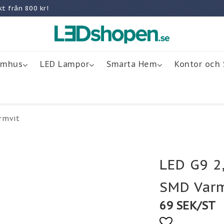
rakt från 800 kr!
omhus
LED Lampor
Smarta Hem
Kontor och 
rmvit
LED G9 2
SMD Varm
69 SEK/ST