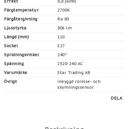
Effekt
8,8 (60W)
Färgtemperatur
2700K
Färgåtergivning
Ra 80
Ljusstyrka
806 lm
Längd (mm)
110
Sockel
E27
Spridningsvinkel
240°
Spänning
2320-240 AC
Varumärke
Star Trading AB
Övrigt
inbyggd rörelse- och 
skymningssensor
DELA