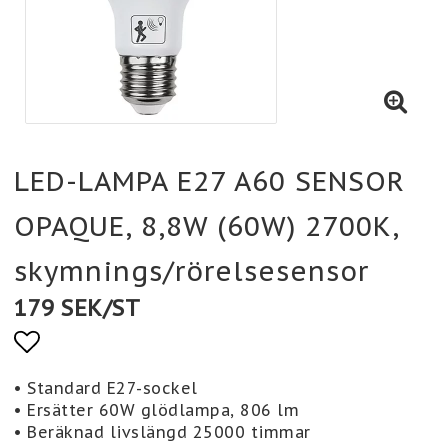
LED-LAMPA E27 A60 SENSOR
OPAQUE, 8,8W (60W) 2700K,
skymnings/rörelsesensor
179 SEK/ST
Lägg till i favoritlistan
• Standard E27-sockel
• Ersätter 60W glödlampa, 806 lm
• Beräknad livslängd 25000 timmar