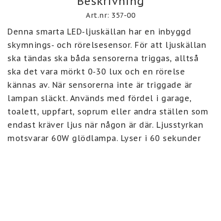
Beskrivning
Art.nr: 357-00
Denna smarta LED-ljuskällan har en inbyggd 
skymnings- och rörelsesensor. För att ljuskällan 
ska tändas ska båda sensorerna triggas, alltså 
ska det vara mörkt 0-30 lux och en rörelse 
kännas av. När sensorerna inte är triggade är 
lampan släckt. Används med fördel i garage, 
toalett, uppfart, soprum eller andra ställen som 
endast kräver ljus när någon är där. Ljusstyrkan 
motsvarar 60W glödlampa. Lyser i 60 sekunder 
och känner av rörelse inom 4-6 meter (även 
genom väggar och dörrar).
