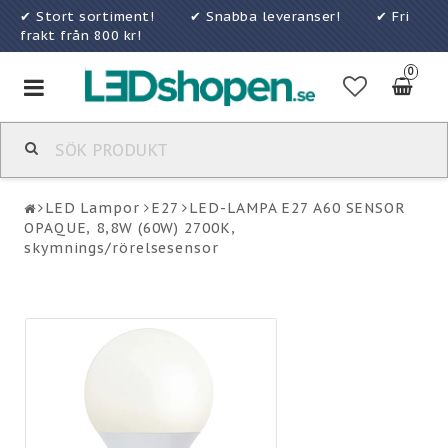
✔ Stort sortiment! ✔ Snabba leveranser! ✔ Fri
frakt från 800 kr!
0
Toggle
navigation
LED Lampor
E27
LED-LAMPA E27 A60 SENSOR
OPAQUE, 8,8W (60W) 2700K,
skymnings/rörelsesensor