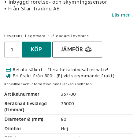
• inbyggd rörelse- och skymningssensor
• Från Star Trading AB
Läs mer...
Leverans:
Lagervara, 1-5 dagars leverans
KÖP
JÄMFÖR
Betala säkert - flera betalningsalternativ!
Fri frakt från 800:- (Ej vid skrymmande frakt)
Köpvillkor och information finns länkad i sidfoten!
Artikelnummer
357-00
Beräknad livslängd
25000
(timmar)
Diameter Ø (mm)
60
Dimbar
Nej