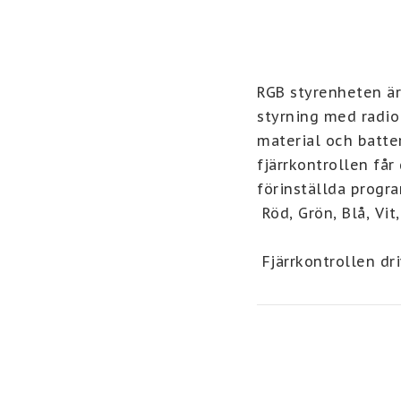
RGB styrenheten är 
styrning med radio
material och batte
fjärrkontrollen får
förinställda progra
 Röd, Grön, Blå, Vi
 Fjärrkontrollen drivs med 1 x CR2025. Batteri  medföljer.

OBS! För att använ
anslutningskabeln t