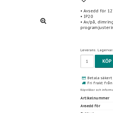
Lägg till 
• Avsedd för 12
• IP20
• Av/på, dimrin
programjusteri
Leverans:
Lagervar
KÖP
Betala säkert 
Fri frakt från
Köpvillkor och informa
Artikelnummer
Avsedd för