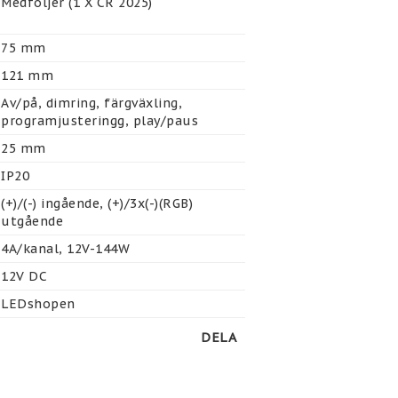
Medföljer (1 X CR 2025)
75 mm
121 mm
Av/på, dimring, färgväxling, 
programjusteringg, play/paus
25 mm
IP20
(+)/(-) ingående, (+)/3x(-)(RGB) 
utgående
4A/kanal, 12V-144W
12V DC
LEDshopen
DELA