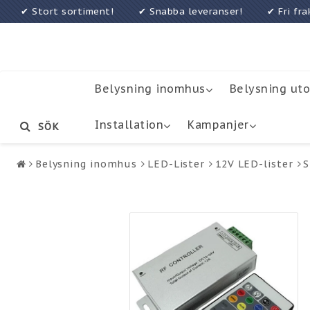
✔ Stort sortiment! ✔ Snabba leveranser! ✔ Fri f
Belysning inomhus
Belysning ut
Installation
Kampanjer
SÖK
Belysning inomhus
LED-Lister
12V LED-lister
S