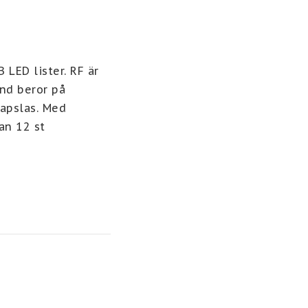
LED lister. RF är 
d beror på 
apslas. Med 
n 12 st 
n 