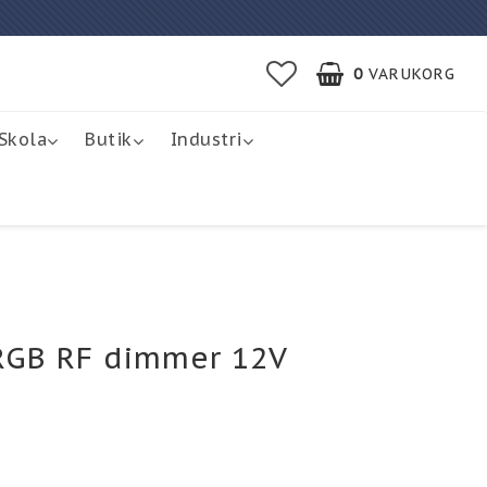
0
VARUKORG
Skola
Butik
Industri
 RGB RF dimmer 12V