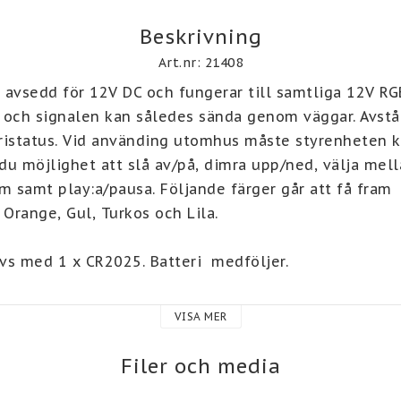
Beskrivning
Art.nr: 21408
avsedd för 12V DC och fungerar till samtliga 12V RGB 
 och signalen kan således sända genom väggar. Avstån
ristatus. Vid använding utomhus måste styrenheten k
 du möjlighet att slå av/på, dimra upp/ned, välja mella
m samt play:a/pausa. Följande färger går att få fram 
t, Orange, Gul, Turkos och Lila. 
da denna styrenhet behöver man kapa kontakterna frå
VISA MER
ill ljuslisten.
Filer och media