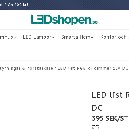
rakt från 800 kr!
omhus
LED Lampor
Smarta Hem
Kontor och 
tyrningar & förstärkare
LED list RGB RF dimmer 12V DC
LED list
DC
395 SEK/ST