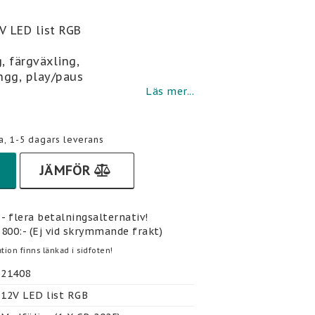
i favoritlistan
V LED list RGB
g, färgväxling,
ngg, play/paus
Läs mer...
a, 1-5 dagars leverans
JÄMFÖR
- flera betalningsalternativ!
 800:- (Ej vid skrymmande frakt)
tion finns länkad i sidfoten!
21408
12V LED list RGB