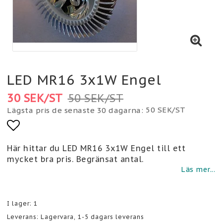
LED MR16 3x1W Engel
30 SEK/ST
50 SEK/ST
50 SEK/ST
Lägsta pris de senaste 30 dagarna
Lägg till i favoritlistan
Här hittar du LED MR16 3x1W Engel till ett
mycket bra pris. Begränsat antal.
Läs mer...
I lager: 1
Leverans:
Lagervara, 1-5 dagars leverans