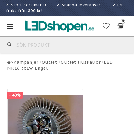
✔ Stort sortiment! ✔ Snabba leveranser! ✔ Fri
frakt från 800 kr!
0
Toggle
navigation
Kampanjer
Outlet
Outlet ljuskällor
LED
MR16 3x1W Engel
- 40%