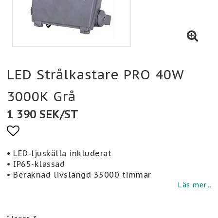
LED Strålkastare PRO 40W
3000K Grå
1 390 SEK/ST
Lägg till i favoritlistan
• LED-ljuskälla inkluderat
• IP65-klassad
• Beräknad livslängd 35000 timmar
Läs mer...