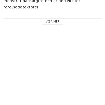
mönstrat pansarglas och är perfekt för 
rörelsedetektorer. 
 Strålkastaren är försedd med en kraftig 
VISA MER
montagebygel som eliminerar vibrationer vid 
infästning. Designen är funktionell, ger optimal 
kylning med kylflänsar längs hela baksidan, 
samtidigt som den är väldigt attraktiv. 
 Det finns även en strålkastararm för 40W. Den är 
50 cm lång, svart. Se relaterade artiklar.