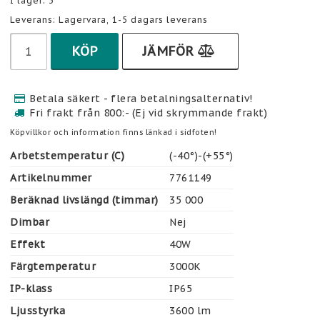
I lager: 3
Leverans:
Lagervara, 1-5 dagars leverans
KÖP
JÄMFÖR
Betala säkert - flera betalningsalternativ!
Fri frakt från 800:- (Ej vid skrymmande frakt)
Köpvillkor och information finns länkad i sidfoten!
Arbetstemperatur (C)
(-40°)-(+55°)
Artikelnummer
7761149
Beräknad livslängd (timmar)
35 000
Dimbar
Nej
Effekt
40W
Färgtemperatur
3000K
IP-klass
IP65
Ljusstyrka
3600 lm