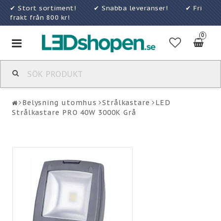
✔ Stort sortiment! ✔ Snabba leveranser! ✔ Fri
frakt från 800 kr!
0
Toggle
navigation
Belysning utomhus
Strålkastare
LED
Strålkastare PRO 40W 3000K Grå