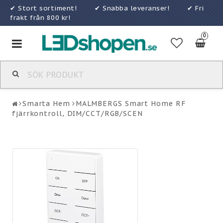
✔ Stort sortiment! ✔ Snabba leveranser! ✔ Fri
frakt från 800 kr!
0
Toggle
navigation
Smarta Hem
MALMBERGS Smart Home RF
fjärrkontroll, DIM/CCT/RGB/SCEN