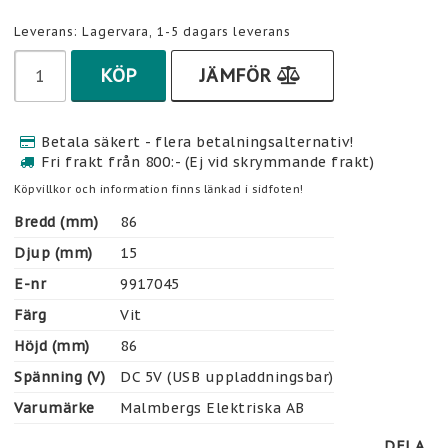
Leverans:
Lagervara, 1-5 dagars leverans
KÖP
JÄMFÖR
Betala säkert - flera betalningsalternativ!
Fri frakt från 800:- (Ej vid skrymmande frakt)
Köpvillkor och information finns länkad i sidfoten!
Bredd (mm)
86
Djup (mm)
15
E-nr
9917045
Färg
Vit
Höjd (mm)
86
Spänning (V)
DC 5V (USB uppladdningsbar)
Varumärke
Malmbergs Elektriska AB
DELA