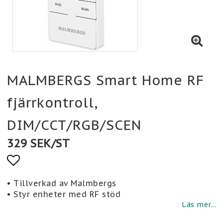
MALMBERGS Smart Home RF
fjärrkontroll,
DIM/CCT/RGB/SCEN
329 SEK/ST
Lägg till i favoritlistan
• Tillverkad av Malmbergs
• Styr enheter med RF stöd
Läs mer...