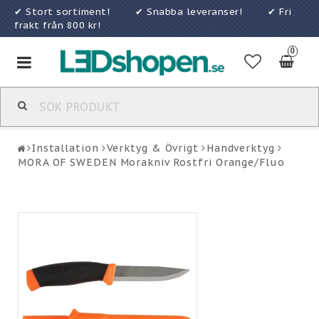
✔ Stort sortiment! ✔ Snabba leveranser! ✔ Fri
frakt från 800 kr!
0
Toggle
navigation
Installation
Verktyg & Övrigt
Handverktyg
MORA OF SWEDEN Morakniv Rostfri Orange/Fluo