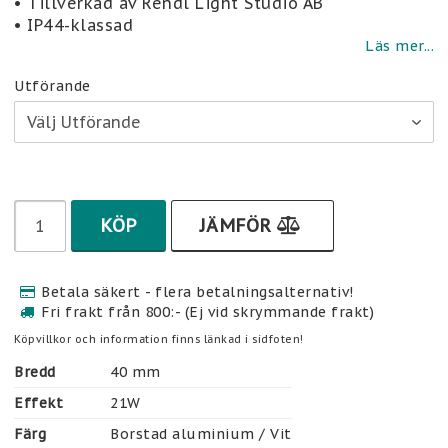
• Tillverkad av Rendl Light Studio AB
• IP44-klassad
Läs mer...
Utförande
KÖP
JÄMFÖR
Betala säkert - flera betalningsalternativ!
Fri frakt från 800:- (Ej vid skrymmande frakt)
Köpvillkor och information finns länkad i sidfoten!
Bredd
40 mm
Effekt
21W
Färg
Borstad aluminium / Vit