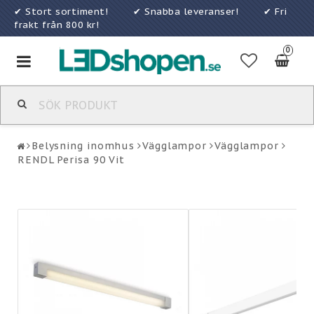
✔ Stort sortiment! ✔ Snabba leveranser! ✔ Fri
frakt från 800 kr!
0
Toggle
navigation
Belysning inomhus
Vägglampor
Vägglampor
RENDL Perisa 90 Vit