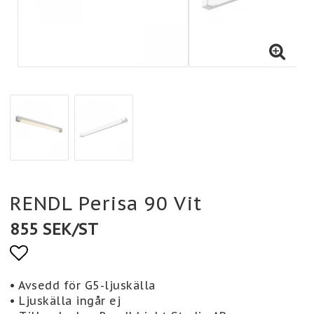
RENDL Perisa 90 Vit
855 SEK/ST
Lägg till i favoritlistan
• Avsedd för G5-ljuskälla
• Ljuskälla ingår ej