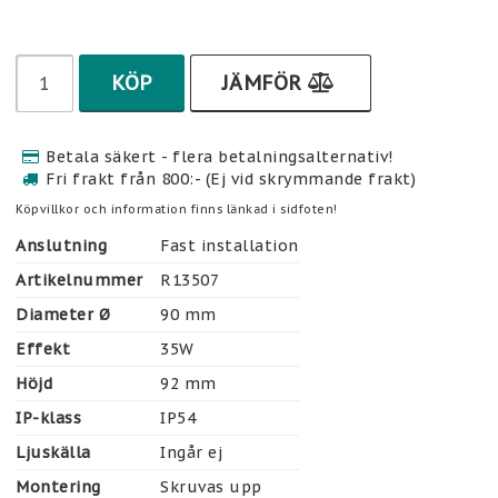
KÖP
JÄMFÖR
Betala säkert - flera betalningsalternativ!
Fri frakt från 800:- (Ej vid skrymmande frakt)
Köpvillkor och information finns länkad i sidfoten!
Anslutning
Fast installation
Artikelnummer
R13507
Diameter Ø
90 mm
Effekt
35W
Höjd
92 mm
IP-klass
IP54
Ljuskälla
Ingår ej
Montering
Skruvas upp