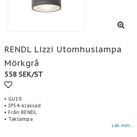
RENDL Lizzi Utomhuslampa
Mörkgrå
558 SEK/ST
Lägg till i favoritlistan
• GU10
• IP54-klassad
• Från RENDL
• Taklampa
Läs mer...