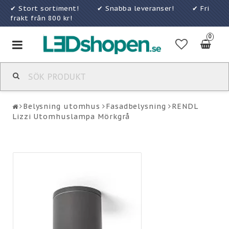
✔ Stort sortiment! ✔ Snabba leveranser! ✔ Fri
frakt från 800 kr!
0
Toggle
navigation
Belysning utomhus
Fasadbelysning
RENDL
Lizzi Utomhuslampa Mörkgrå