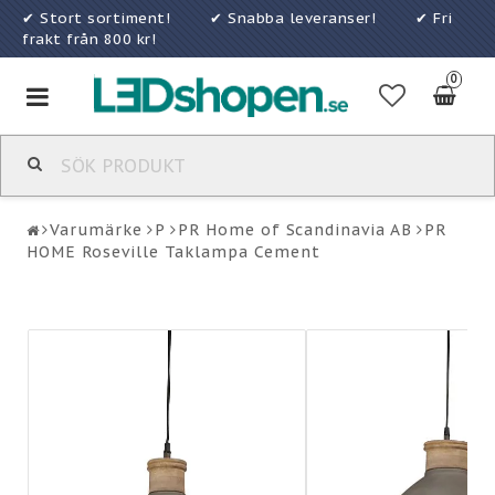
✔ Stort sortiment! ✔ Snabba leveranser! ✔ Fri
frakt från 800 kr!
0
Toggle
navigation
Varumärke
P
PR Home of Scandinavia AB
PR
HOME Roseville Taklampa Cement