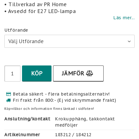
Lägg till i favoritlistan
• Tillverkad av PR Home
• Avsedd för E27 LED-lampa
Läs mer...
Utförande
KÖP
JÄMFÖR
Betala säkert - flera betalningsalternativ!
Fri frakt från 800:- (Ej vid skrymmande frakt)
Köpvillkor och information finns länkad i sidfoten!
Anslutning/kontakt
Krokupphäng, takkontakt 
medföljer
Artikelnummer
183212 / 184212