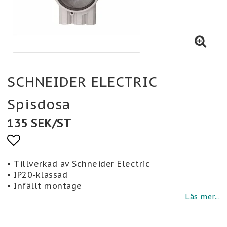
SCHNEIDER ELECTRIC
Spisdosa
135 SEK/ST
Lägg till i favoritlistan
• Tillverkad av Schneider Electric
• IP20-klassad
• Infällt montage
Läs mer...