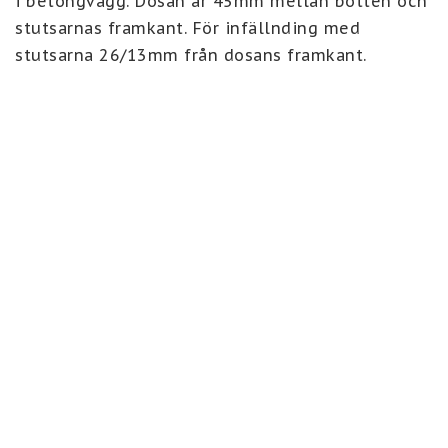
i betongvägg. Dosan är 45mm mellan botten och 
stutsarnas framkant. För infällnding med 
stutsarna 26/13mm från dosans framkant. 
Stutsar: 2x16 + 3x20 + 1x25