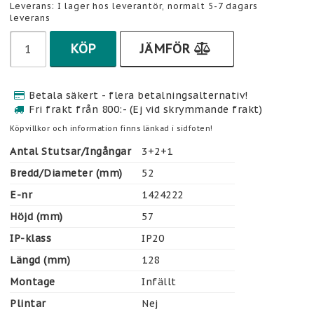
Leverans:
I lager hos leverantör, normalt 5-7 dagars
leverans
KÖP
JÄMFÖR
Betala säkert - flera betalningsalternativ!
Fri frakt från 800:- (Ej vid skrymmande frakt)
Köpvillkor och information finns länkad i sidfoten!
Antal Stutsar/Ingångar
3+2+1
Bredd/Diameter (mm)
52
E-nr
1424222
Höjd (mm)
57
IP-klass
IP20
Längd (mm)
128
Montage
Infällt
Plintar
Nej