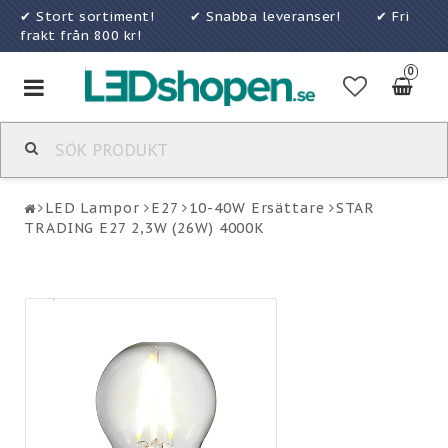
✔ Stort sortiment! ✔ Snabba leveranser! ✔ Fri
frakt från 800 kr!
0
Toggle
navigation
LED Lampor
E27
10-40W Ersättare
STAR
TRADING E27 2,3W (26W) 4000K