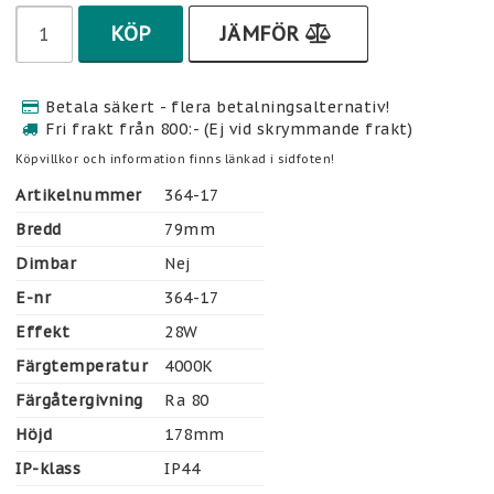
KÖP
JÄMFÖR
Betala säkert - flera betalningsalternativ!
Fri frakt från 800:- (Ej vid skrymmande frakt)
Köpvillkor och information finns länkad i sidfoten!
Artikelnummer
364-17
Bredd
79mm
Dimbar
Nej
E-nr
364-17
Effekt
28W
Färgtemperatur
4000K
Färgåtergivning
Ra 80
Höjd
178mm
IP-klass
IP44