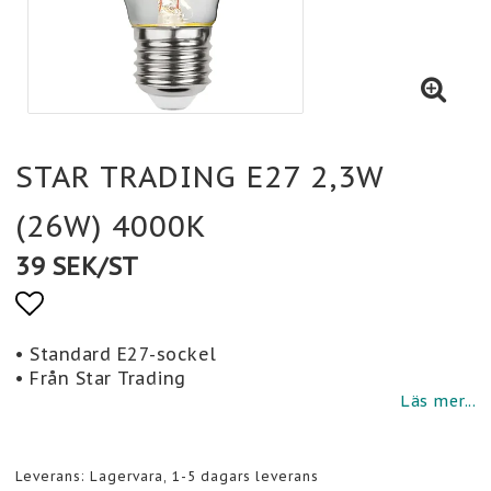
STAR TRADING E27 2,3W
(26W) 4000K
39 SEK/ST
Lägg till i favoritlistan
• Standard E27-sockel
• Från Star Trading
Läs mer...
Leverans:
Lagervara, 1-5 dagars leverans