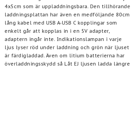
4x5cm som är uppladdningsbara. Den tillhörande 
laddningsplattan har även en medföljande 80cm 
lång kabel med USB A-USB C kopplingar som 
enkelt går att kopplas in i en 5V adapter, 
adaptern ingår inte. Indikationslampan i varje 
ljus lyser röd under laddning och grön när ljuset 
är färdigladdad. Även om litium batterierna har 
överladdningsskydd så Låt EJ ljusen ladda längre 
än 5 timmar max! När de är nya räcker det med 
en laddning på max 2 timmar.