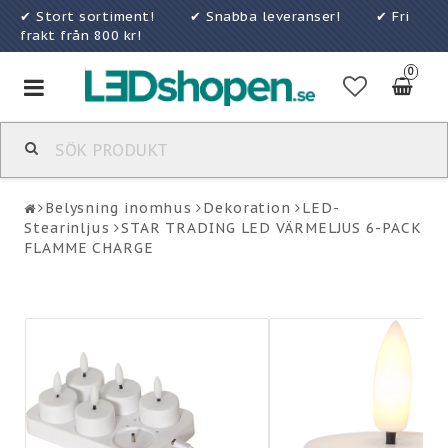
✔ Stort sortiment! ✔ Snabba leveranser! ✔ Fri
frakt från 800 kr!
0
Toggle
navigation
Belysning inomhus
Dekoration
LED-
Stearinljus
STAR TRADING LED VÄRMELJUS 6-PACK
FLAMME CHARGE