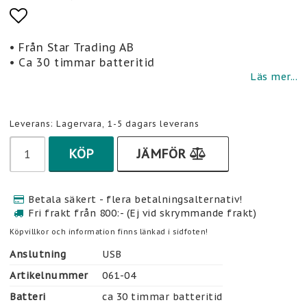
Lägg till i favoritlistan
• Från Star Trading AB
• Ca 30 timmar batteritid
Läs mer...
Leverans:
Lagervara, 1-5 dagars leverans
KÖP
JÄMFÖR
Betala säkert - flera betalningsalternativ!
Fri frakt från 800:- (Ej vid skrymmande frakt)
Köpvillkor och information finns länkad i sidfoten!
Anslutning
USB
Artikelnummer
061-04
Batteri
ca 30 timmar batteritid