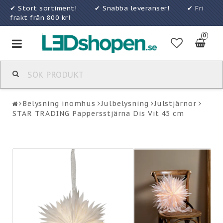
✔ Stort sortiment! ✔ Snabba leveranser! ✔ Fri
frakt från 800 kr!
0
Toggle
navigation
Belysning inomhus
Julbelysning
Julstjärnor
STAR TRADING Pappersstjärna Dis Vit 45 cm