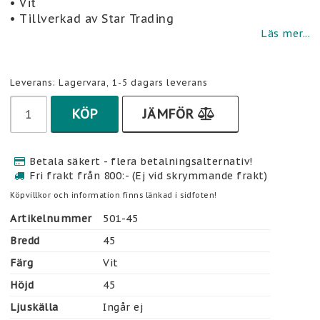
• Vit
• Tillverkad av Star Trading
Läs mer...
Leverans:
Lagervara, 1-5 dagars leverans
KÖP
JÄMFÖR
Betala säkert - flera betalningsalternativ!
Fri frakt från 800:- (Ej vid skrymmande frakt)
Köpvillkor och information finns länkad i sidfoten!
Artikelnummer
501-45
Bredd
45
Färg
Vit
Höjd
45
Ljuskälla
Ingår ej