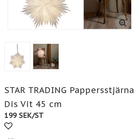
STAR TRADING Pappersstjärna
Dis Vit 45 cm
199 SEK/ST
Lägg till i favoritlistan